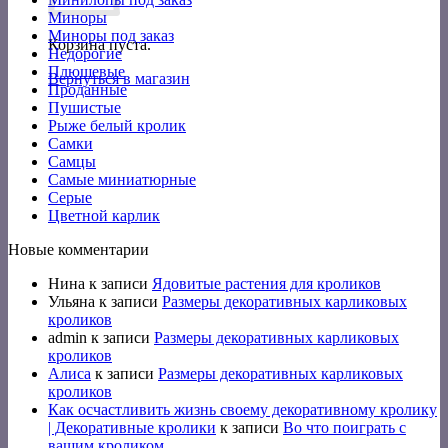
Миноры
Миноры под заказ
Корзина пуста.
Недорогие
Плюшевые
Вернуться в магазин
Проданные
Пушистые
Рыже белый кролик
Самки
Самцы
Самые миниатюрные
Серые
Цветной карлик
Новые комментарии
Нина
к записи
Ядовитые растения для кроликов
Ульяна
к записи
Размеры декоративных карликовых
кроликов
admin
к записи
Размеры декоративных карликовых
кроликов
Алиса
к записи
Размеры декоративных карликовых
кроликов
Как осчастливить жизнь своему декоративному кролику
| Декоративные кролики
к записи
Во что поиграть с
вашим кроликом