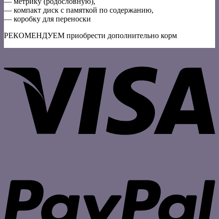
— метрику (родословную),
— компакт диск с памяткой по содержанию,
— коробку для переноски
РЕКОМЕНДУЕМ приобрести дополнительно корм
V
P