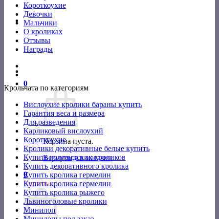
Короткоухие
Девочки
Мальчики
О кроликах
Отзывы
Награды
0
Крольчата по категориям
Вислоухие кролики бараны купить
Гарантия веса и размера
Для разведения
Карликовый вислоухий
Короткоухие
Корзина пуста.
Кролики декоративные белые купить
Купить голландских кроликов
Вернуться в магазин
Купить декоративного кролика
0
Купить кролика гермелин
Корзина
Купить кролика гермелин
Купить кролика рыжего
Львиноголовые кролики
Минилоп
Минилопы под заказ