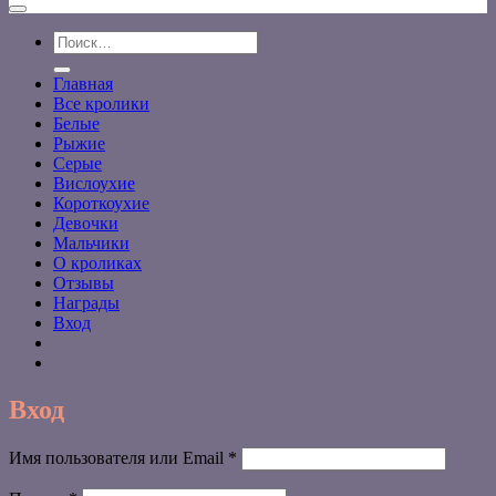
Искать:
Главная
Все кролики
Белые
Рыжие
Серые
Вислоухие
Короткоухие
Девочки
Мальчики
О кроликах
Отзывы
Награды
Вход
Вход
Обязательно
Имя пользователя или Email
*