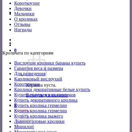
Короткоухие
Девочки
Мальчики
О кроликах
Отзывы
Награды
0
Крольчата по категориям
Вислоухие кролики бараны купить
Гарантия веса и размера
Для разведения
Карликовый вислоухий
Короткоухие
Корзина пуста.
Кролики декоративные белые купить
Купить голландских кроликов
Вернуться в магазин
Купить декоративного кролика
0
Купить кролика гермелин
Корзина
Купить кролика гермелин
Купить кролика рыжего
Львиноголовые кролики
Минилоп
Минилопы под заказ