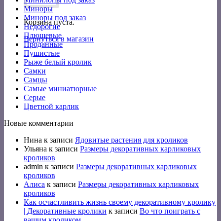
Миноры
Миноры под заказ
Корзина пуста.
Недорогие
Плюшевые
Вернуться в магазин
Проданные
Пушистые
Рыже белый кролик
Самки
Самцы
Самые миниатюрные
Серые
Цветной карлик
Новые комментарии
Нина
к записи
Ядовитые растения для кроликов
Ульяна
к записи
Размеры декоративных карликовых
кроликов
admin
к записи
Размеры декоративных карликовых
кроликов
Алиса
к записи
Размеры декоративных карликовых
кроликов
Как осчастливить жизнь своему декоративному кролику
| Декоративные кролики
к записи
Во что поиграть с
вашим кроликом