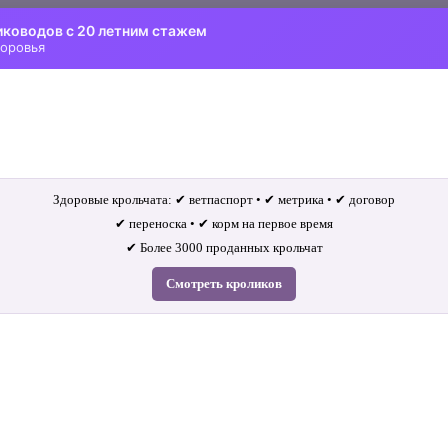
иководов с 20 летним стажем
доровья
Здоровые крольчата: ✔ ветпаспорт • ✔ метрика • ✔ договор
✔ переноска • ✔ корм на первое время
✔ Более 3000 проданных крольчат
Смотреть кроликов