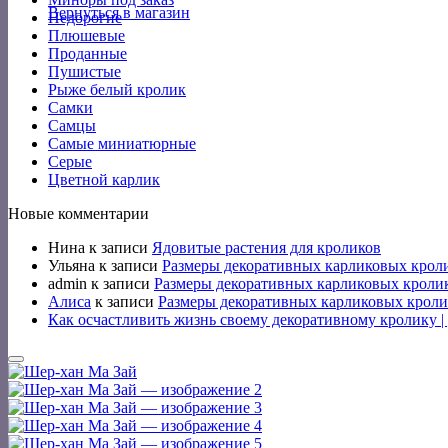
Вернуться в магазин
Недорогие
Плюшевые
Проданные
Пушистые
Рыже белый кролик
Самки
Самцы
Самые миниатюрные
Серые
Цветной карлик
Новые комментарии
Нина
к записи
Ядовитые растения для кроликов
Ульяна
к записи
Размеры декоративных карликовых крол
admin
к записи
Размеры декоративных карликовых кроли
Алиса
к записи
Размеры декоративных карликовых кроли
Как осчастливить жизнь своему декоративному кролику 