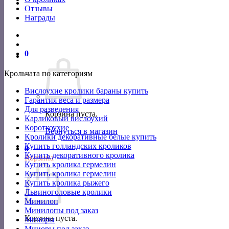
Отзывы
Награды
0
Крольчата по категориям
Вислоухие кролики бараны купить
Гарантия веса и размера
Для разведения
Корзина пуста.
Карликовый вислоухий
Короткоухие
Вернуться в магазин
Кролики декоративные белые купить
Купить голландских кроликов
0
Купить декоративного кролика
Корзина
Купить кролика гермелин
Купить кролика гермелин
Купить кролика рыжего
Львиноголовые кролики
Минилоп
Минилопы под заказ
Корзина пуста.
Миноры
Миноры под заказ