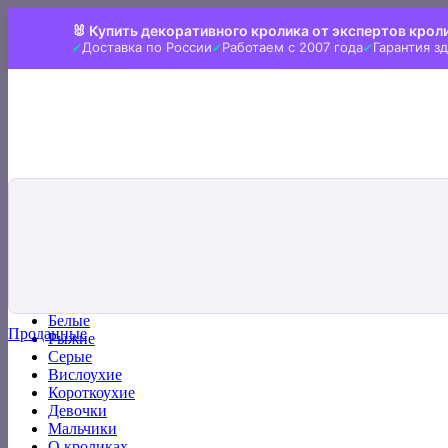
Skip
🐰 Купить декоративного кролика от экспертов крол
to
Доставка по России
Работаем с 2007 года
Гарантия з
content
Искать:
Главная
Все кролики
Белые
Проданные
Рыжие
Серые
Вислоухие
Короткоухие
Девочки
Мальчики
О кроликах