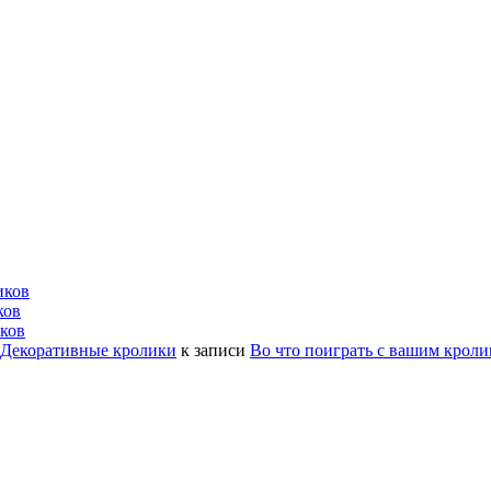
иков
ков
ков
| Декоративные кролики
к записи
Во что поиграть с вашим крол