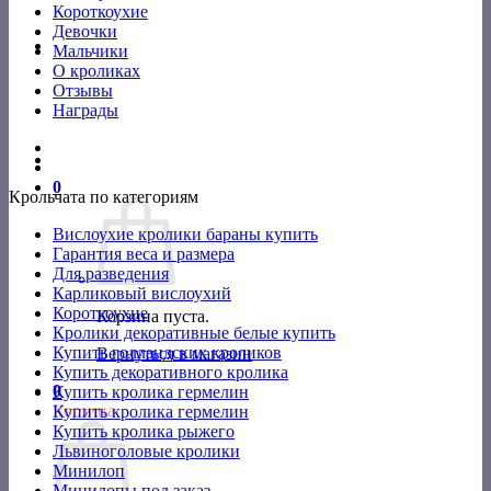
Короткоухие
Девочки
Мальчики
О кроликах
Отзывы
Награды
0
Крольчата по категориям
Вислоухие кролики бараны купить
Гарантия веса и размера
Для разведения
Карликовый вислоухий
Короткоухие
Корзина пуста.
Кролики декоративные белые купить
Купить голландских кроликов
Вернуться в магазин
Купить декоративного кролика
0
Купить кролика гермелин
Корзина
Купить кролика гермелин
Купить кролика рыжего
Львиноголовые кролики
Минилоп
Минилопы под заказ