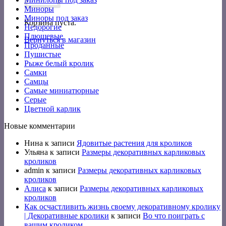
Миноры
Миноры под заказ
Корзина пуста.
Недорогие
Плюшевые
Вернуться в магазин
Проданные
Пушистые
Рыже белый кролик
Самки
Самцы
Самые миниатюрные
Серые
Цветной карлик
Новые комментарии
Нина
к записи
Ядовитые растения для кроликов
Ульяна
к записи
Размеры декоративных карликовых
кроликов
admin
к записи
Размеры декоративных карликовых
кроликов
Алиса
к записи
Размеры декоративных карликовых
кроликов
Как осчастливить жизнь своему декоративному кролику
| Декоративные кролики
к записи
Во что поиграть с
вашим кроликом