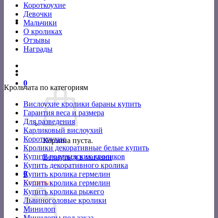
Короткоухие
Девочки
Мальчики
О кроликах
Отзывы
Награды
0
Крольчата по категориям
Вислоухие кролики бараны купить
Гарантия веса и размера
Для разведения
Карликовый вислоухий
Короткоухие
Корзина пуста.
Кролики декоративные белые купить
Купить голландских кроликов
Вернуться в магазин
Купить декоративного кролика
0
Купить кролика гермелин
Корзина
Купить кролика гермелин
Купить кролика рыжего
Львиноголовые кролики
Минилоп
Минилопы под заказ