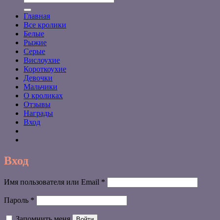
Главная
Все кролики
Белые
Рыжие
Серые
Вислоухие
Короткоухие
Девочки
Мальчики
О кроликах
Отзывы
Награды
Вход
Вход
Обязательно
Имя пользователя или Email
*
Обязательно
Пароль
*
Запомнить меня
Войти