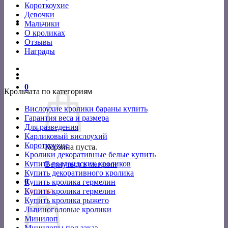
Короткоухие
Девочки
Мальчики
О кроликах
Отзывы
Награды
0
Крольчата по категориям
Вислоухие кролики бараны купить
Гарантия веса и размера
Для разведения
Карликовый вислоухий
Короткоухие
Корзина пуста.
Кролики декоративные белые купить
Купить голландских кроликов
Вернуться в магазин
Купить декоративного кролика
0
Купить кролика гермелин
Корзина
Купить кролика гермелин
Купить кролика рыжего
Львиноголовые кролики
Минилоп
Минилопы под заказ