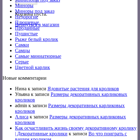
Миноры
Миноры под заказ
Корзина пуста.
Недорогие
Плюшевые
Вернуться в магазин
Проданные
Пушистые
Рыже белый кролик
Самки
Самцы
Самые миниатюрные
Серые
Цветной карлик
Новые комментарии
Нина
к записи
Ядовитые растения для кроликов
Ульяна
к записи
Размеры декоративных карликовых
кроликов
admin
к записи
Размеры декоративных карликовых
кроликов
Алиса
к записи
Размеры декоративных карликовых
кроликов
Как осчастливить жизнь своему декоративному кролику
| Декоративные кролики
к записи
Во что поиграть с
вашим кроликом