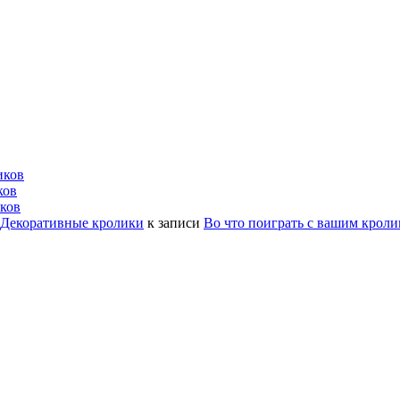
иков
ков
ков
| Декоративные кролики
к записи
Во что поиграть с вашим крол