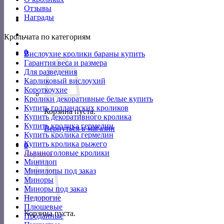
Отзывы
Награды
Крольчата по категориям
0
Вислоухие кролики бараны купить
Гарантия веса и размера
Для разведения
Карликовый вислоухий
Короткоухие
Кролики декоративные белые купить
Купить голландских кроликов
Корзина пуста.
Купить декоративного кролика
Купить кролика гермелин
Вернуться в магазин
Купить кролика гермелин
Купить кролика рыжего
0
Львиноголовые кролики
Корзина
Минилоп
Минилопы под заказ
Миноры
Миноры под заказ
Недорогие
Плюшевые
Корзина пуста.
Проданные