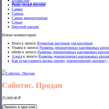
Пушистые
Вернуться в магазин
Рыже белый кролик
Самки
Самцы
Самые миниатюрные
Серые
Цветной карлик
Новые комментарии
Нина
к записи
Ядовитые растения для кроликов
Ульяна
к записи
Размеры декоративных карликовых крол
admin
к записи
Размеры декоративных карликовых кроли
Алиса
к записи
Размеры декоративных карликовых кроли
Как осчастливить жизнь своему декоративному кролику 
Сайнтис. Продан
25,000.00
₽
Заказать в один клик