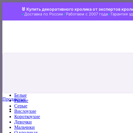
Skip
🐰 Купить декоративного кролика от экспертов крол
to
Доставка по России
Работаем с 2007 года
Гарантия з
content
Искать:
Главная
Все кролики
Белые
Проданные
Рыжие
Серые
Вислоухие
Короткоухие
Девочки
Мальчики
О кроликах