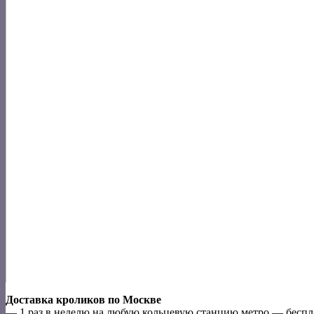
Доставка кроликов по Москве
— 1 раз в неделю на любую кольцевую станцию метро — беспла