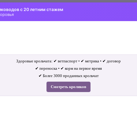
иководов с 20 летним стажем
доровья
Здоровые крольчата: ✔ ветпаспорт • ✔ метрика • ✔ договор
✔ переноска • ✔ корм на первое время
✔ Более 3000 проданных крольчат
Смотреть кроликов