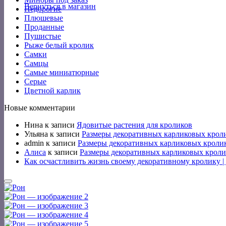
Вернуться в магазин
Недорогие
Плюшевые
Проданные
Пушистые
Рыже белый кролик
Самки
Самцы
Самые миниатюрные
Серые
Цветной карлик
Новые комментарии
Нина
к записи
Ядовитые растения для кроликов
Ульяна
к записи
Размеры декоративных карликовых крол
admin
к записи
Размеры декоративных карликовых кроли
Алиса
к записи
Размеры декоративных карликовых кроли
Как осчастливить жизнь своему декоративному кролику 