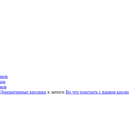
иков
ков
ков
| Декоративные кролики
к записи
Во что поиграть с вашим крол