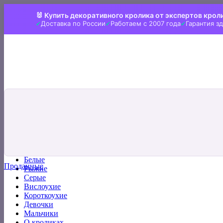
Skip
🐰 Купить декоративного кролика от экспертов крол
to
Доставка по России
Работаем с 2007 года
Гарантия з
content
Искать:
Главная
Все кролики
Белые
Проданные
Рыжие
Серые
Вислоухие
Короткоухие
Девочки
Мальчики
О кроликах