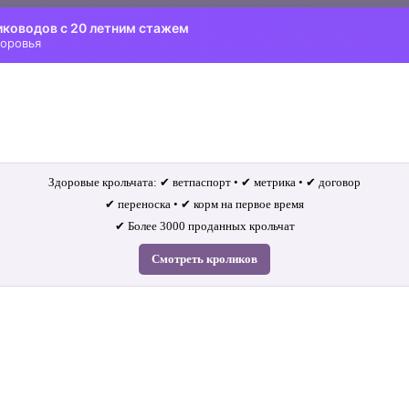
иководов с 20 летним стажем
доровья
Здоровые крольчата: ✔ ветпаспорт • ✔ метрика • ✔ договор
✔ переноска • ✔ корм на первое время
✔ Более 3000 проданных крольчат
Смотреть кроликов