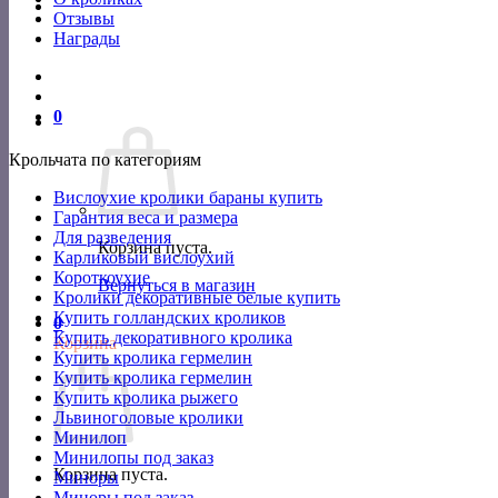
Отзывы
Награды
0
Крольчата по категориям
Вислоухие кролики бараны купить
Гарантия веса и размера
Для разведения
Корзина пуста.
Карликовый вислоухий
Короткоухие
Вернуться в магазин
Кролики декоративные белые купить
Купить голландских кроликов
0
Купить декоративного кролика
Корзина
Купить кролика гермелин
Купить кролика гермелин
Купить кролика рыжего
Львиноголовые кролики
Минилоп
Минилопы под заказ
Корзина пуста.
Миноры
Миноры под заказ