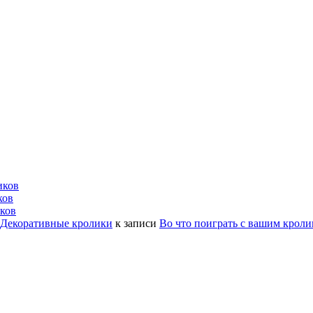
иков
ков
ков
| Декоративные кролики
к записи
Во что поиграть с вашим крол