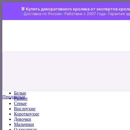
Skip
🐰 Купить декоративного кролика от экспертов крол
to
Доставка по России
Работаем с 2007 года
Гарантия з
content
Искать:
Главная
Все кролики
Белые
Проданные
Рыжие
Серые
Вислоухие
Короткоухие
Девочки
Мальчики
О кроликах