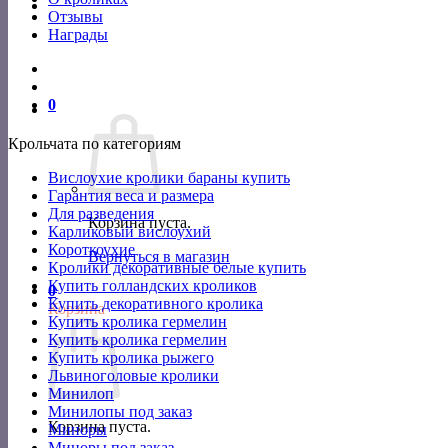
Отзывы
Награды
0
Крольчата по категориям
Вислоухие кролики бараны купить
Гарантия веса и размера
Для разведения
Корзина пуста.
Карликовый вислоухий
Короткоухие
Вернуться в магазин
Кролики декоративные белые купить
Купить голландских кроликов
0
Купить декоративного кролика
Корзина
Купить кролика гермелин
Купить кролика гермелин
Купить кролика рыжего
Львиноголовые кролики
Минилоп
Минилопы под заказ
Корзина пуста.
Миноры
Миноры под заказ