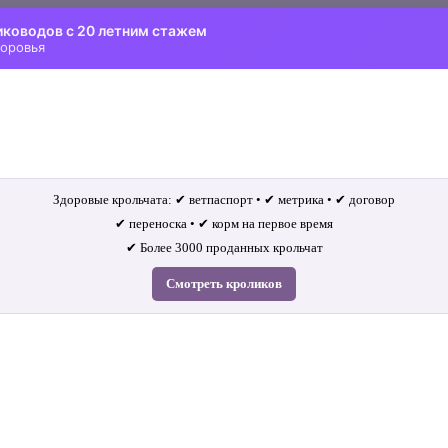
иководов с 20 летним стажем
доровья
Здоровые крольчата: ✔ ветпаспорт • ✔ метрика • ✔ договор
✔ переноска • ✔ корм на первое время
✔ Более 3000 проданных крольчат
Смотреть кроликов