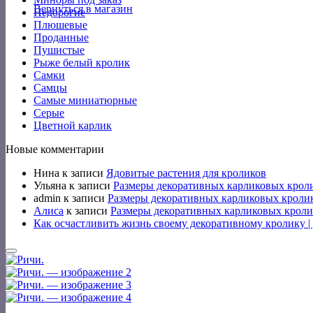
Вернуться в магазин
Недорогие
Плюшевые
Проданные
Пушистые
Рыже белый кролик
Самки
Самцы
Самые миниатюрные
Серые
Цветной карлик
Новые комментарии
Нина
к записи
Ядовитые растения для кроликов
Ульяна
к записи
Размеры декоративных карликовых крол
admin
к записи
Размеры декоративных карликовых кроли
Алиса
к записи
Размеры декоративных карликовых кроли
Как осчастливить жизнь своему декоративному кролику 