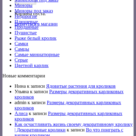
Миноры
Миноры под заказ
Корзина пуста.
Недорогие
Плюшевые
Вернуться в магазин
Проданные
Пушистые
Рыже белый кролик
Самки
Самцы
Самые миниатюрные
Серые
Цветной карлик
Новые комментарии
Нина
к записи
Ядовитые растения для кроликов
Ульяна
к записи
Размеры декоративных карликовых
кроликов
admin
к записи
Размеры декоративных карликовых
кроликов
Алиса
к записи
Размеры декоративных карликовых
кроликов
Как осчастливить жизнь своему декоративному кролику
| Декоративные кролики
к записи
Во что поиграть с
вашим кроликом