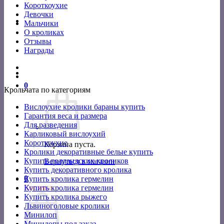
Короткоухие
Девочки
Мальчики
О кроликах
Отзывы
Награды
0
Крольчата по категориям
Вислоухие кролики бараны купить
Гарантия веса и размера
Для разведения
Карликовый вислоухий
Короткоухие
Корзина пуста.
Кролики декоративные белые купить
Купить голландских кроликов
Вернуться в магазин
Купить декоративного кролика
0
Купить кролика гермелин
Корзина
Купить кролика гермелин
Купить кролика рыжего
Львиноголовые кролики
Минилоп
Минилопы под заказ