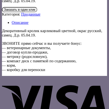
самец. Д.р. 05.04.19.
Заказать в один клик
Категория:
Проданные
Описание
Декоративный кролик карликовый цветной, окрас русский,
самец. Д.р. 05.04.19.
ЗВОНИТЕ прямо сейчас и вы получаете бонус:
— ветеринарные документы,
— договор купли-продажи,
— метрику (родословную),
— компакт диск с памяткой по содержанию,
— корм,
— коробку для переноски
V