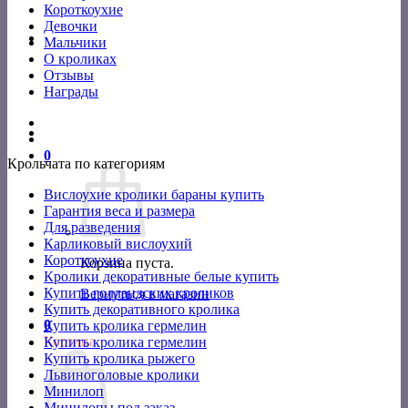
Короткоухие
Девочки
Мальчики
О кроликах
Отзывы
Награды
0
Крольчата по категориям
Вислоухие кролики бараны купить
Гарантия веса и размера
Для разведения
Карликовый вислоухий
Короткоухие
Корзина пуста.
Кролики декоративные белые купить
Купить голландских кроликов
Вернуться в магазин
Купить декоративного кролика
0
Купить кролика гермелин
Корзина
Купить кролика гермелин
Купить кролика рыжего
Львиноголовые кролики
Минилоп
Минилопы под заказ