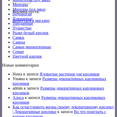
Миноры
Миноры под заказ
Корзина пуста.
Недорогие
Плюшевые
Вернуться в магазин
Проданные
Пушистые
Рыже белый кролик
Самки
Самцы
Самые миниатюрные
Серые
Цветной карлик
Новые комментарии
Нина
к записи
Ядовитые растения для кроликов
Ульяна
к записи
Размеры декоративных карликовых
кроликов
admin
к записи
Размеры декоративных карликовых
кроликов
Алиса
к записи
Размеры декоративных карликовых
кроликов
Как осчастливить жизнь своему декоративному кролику
| Декоративные кролики
к записи
Во что поиграть с
вашим кроликом