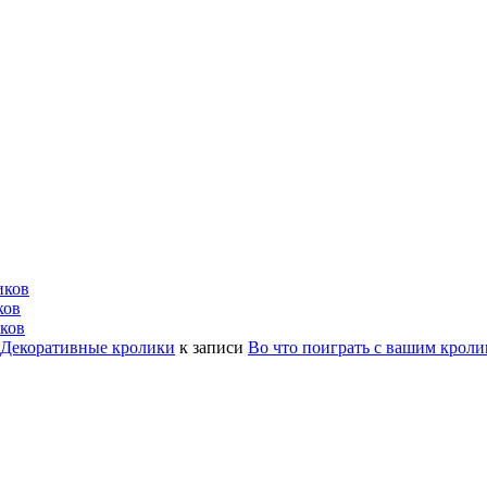
иков
ков
ков
| Декоративные кролики
к записи
Во что поиграть с вашим крол