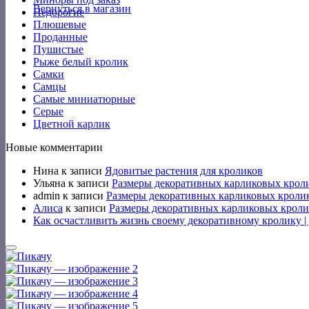
Вернуться в магазин
Недорогие
Плюшевые
Проданные
Пушистые
Рыже белый кролик
Самки
Самцы
Самые миниатюрные
Серые
Цветной карлик
Новые комментарии
Нина
к записи
Ядовитые растения для кроликов
Ульяна
к записи
Размеры декоративных карликовых крол
admin
к записи
Размеры декоративных карликовых кроли
Алиса
к записи
Размеры декоративных карликовых кроли
Как осчастливить жизнь своему декоративному кролику 