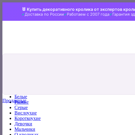
Skip
🐰 Купить декоративного кролика от экспертов крол
to
Доставка по России
Работаем с 2007 года
Гарантия з
content
Искать:
Главная
Все кролики
Белые
Проданные
Рыжие
Серые
Вислоухие
Короткоухие
Девочки
Мальчики
О кроликах