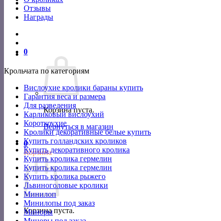
Отзывы
Награды
0
Крольчата по категориям
Вислоухие кролики бараны купить
Гарантия веса и размера
Для разведения
Корзина пуста.
Карликовый вислоухий
Короткоухие
Вернуться в магазин
Кролики декоративные белые купить
Купить голландских кроликов
0
Купить декоративного кролика
Корзина
Купить кролика гермелин
Купить кролика гермелин
Купить кролика рыжего
Львиноголовые кролики
Минилоп
Минилопы под заказ
Корзина пуста.
Миноры
Миноры под заказ