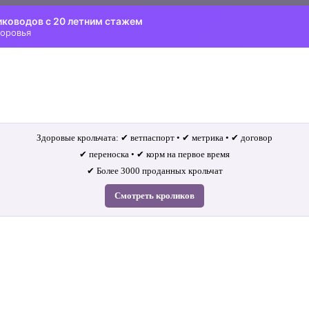
иководов с 20 летним стажем
доровья
Здоровые крольчата: ✔ ветпаспорт • ✔ метрика • ✔ договор
✔ переноска • ✔ корм на первое время
✔ Более 3000 проданных крольчат
Смотреть кроликов