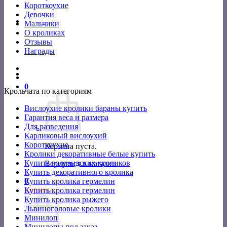
Короткоухие
Девочки
Мальчики
О кроликах
Отзывы
Награды
0
Крольчата по категориям
Вислоухие кролики бараны купить
Гарантия веса и размера
Для разведения
Карликовый вислоухий
Короткоухие
Корзина пуста.
Кролики декоративные белые купить
Купить голландских кроликов
Вернуться в магазин
Купить декоративного кролика
0
Купить кролика гермелин
Корзина
Купить кролика гермелин
Купить кролика рыжего
Львиноголовые кролики
Минилоп
Минилопы под заказ