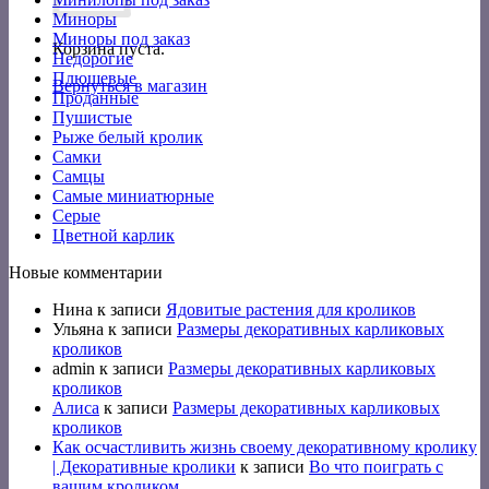
Миноры
Миноры под заказ
Корзина пуста.
Недорогие
Плюшевые
Вернуться в магазин
Проданные
Пушистые
Рыже белый кролик
Самки
Самцы
Самые миниатюрные
Серые
Цветной карлик
Новые комментарии
Нина
к записи
Ядовитые растения для кроликов
Ульяна
к записи
Размеры декоративных карликовых
кроликов
admin
к записи
Размеры декоративных карликовых
кроликов
Алиса
к записи
Размеры декоративных карликовых
кроликов
Как осчастливить жизнь своему декоративному кролику
| Декоративные кролики
к записи
Во что поиграть с
вашим кроликом