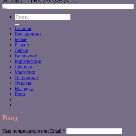
whatsapp), +7 (985) 270-32-55 (МТС)
Искать:
Главная
Все кролики
Белые
Рыжие
Серые
Вислоухие
Короткоухие
Девочки
Мальчики
О кроликах
Отзывы
Награды
Вход
Вход
Обязательно
Имя пользователя или Email
*