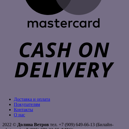
C
D
Доставка и оплата
Покупателям
Контакты
О нас
2022 ©
Долина Ветров
тел. +7 (909) 649-66-13 (Билайн-