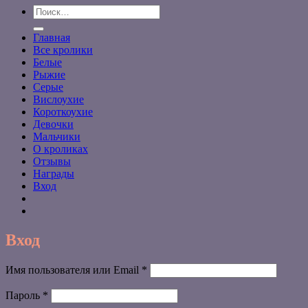
Искать:
Главная
Все кролики
Белые
Рыжие
Серые
Вислоухие
Короткоухие
Девочки
Мальчики
О кроликах
Отзывы
Награды
Вход
Вход
Обязательно
Имя пользователя или Email
*
Обязательно
Пароль
*