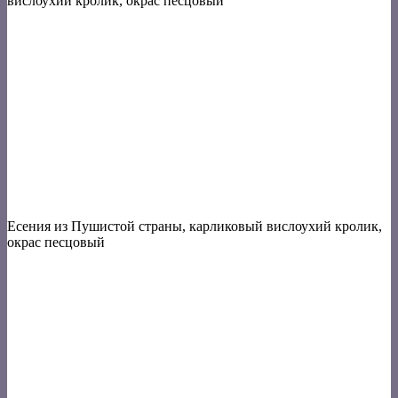
вислоухий кролик, окрас песцовый
Есения из Пушистой страны, карликовый вислоухий кролик,
окрас песцовый