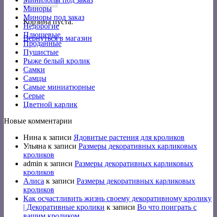
Миноры
Миноры под заказ
Корзина пуста.
Недорогие
Плюшевые
Вернуться в магазин
Проданные
Пушистые
Рыже белый кролик
Самки
Самцы
Самые миниатюрные
Серые
Цветной карлик
Новые комментарии
Нина
к записи
Ядовитые растения для кроликов
Ульяна
к записи
Размеры декоративных карликовых
кроликов
admin
к записи
Размеры декоративных карликовых
кроликов
Алиса
к записи
Размеры декоративных карликовых
кроликов
Как осчастливить жизнь своему декоративному кролику
| Декоративные кролики
к записи
Во что поиграть с
вашим кроликом