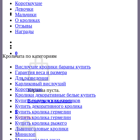
Короткоухие
Девочки
Мальчики
О кроликах
Отзывы
Награды
0
Крольчата по категориям
Вислоухие кролики бараны купить
Гарантия веса и размера
Для разведения
Карликовый вислоухий
Короткоухие
Корзина пуста.
Кролики декоративные белые купить
Купить голландских кроликов
Вернуться в магазин
Купить декоративного кролика
0
Купить кролика гермелин
Корзина
Купить кролика гермелин
Купить кролика рыжего
Львиноголовые кролики
Минилоп
Минилопы под заказ