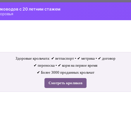
иководов с 20 летним стажем
доровья
Здоровые крольчата: ✔ ветпаспорт • ✔ метрика • ✔ договор
✔ переноска • ✔ корм на первое время
✔ Более 3000 проданных крольчат
Смотреть кроликов