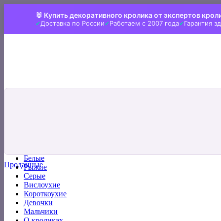
Skip
🐰 Купить декоративного кролика от экспертов крол
to
Доставка по России
Работаем с 2007 года
Гарантия з
content
Искать:
Главная
Все кролики
Белые
Проданные
Рыжие
Серые
Вислоухие
Короткоухие
Девочки
Мальчики
О кроликах