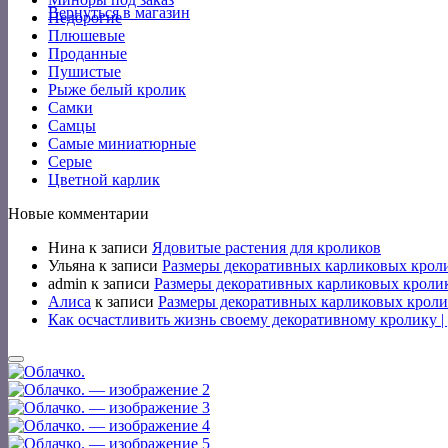
Вернуться в магазин
Недорогие
Плюшевые
Проданные
Пушистые
Рыже белый кролик
Самки
Самцы
Самые миниатюрные
Серые
Цветной карлик
Новые комментарии
Нина
к записи
Ядовитые растения для кроликов
Ульяна
к записи
Размеры декоративных карликовых крол
admin
к записи
Размеры декоративных карликовых кроли
Алиса
к записи
Размеры декоративных карликовых кроли
Как осчастливить жизнь своему декоративному кролику 