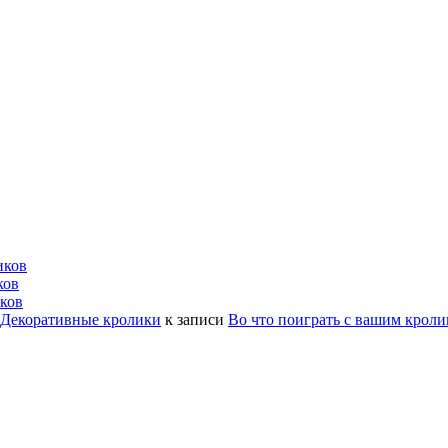
иков
ков
ков
| Декоративные кролики
к записи
Во что поиграть с вашим крол