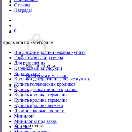
Отзывы
Награды
0
Крольчата по категориям
Вислоухие кролики бараны купить
Гарантия веса и размера
Для разведения
Корзина пуста.
Карликовый вислоухий
Короткоухие
Вернуться в магазин
Кролики декоративные белые купить
Купить голландских кроликов
0
Купить декоративного кролика
Корзина
Купить кролика гермелин
Купить кролика гермелин
Купить кролика рыжего
Львиноголовые кролики
Минилоп
Минилопы под заказ
Корзина пуста.
Миноры
Миноры под заказ