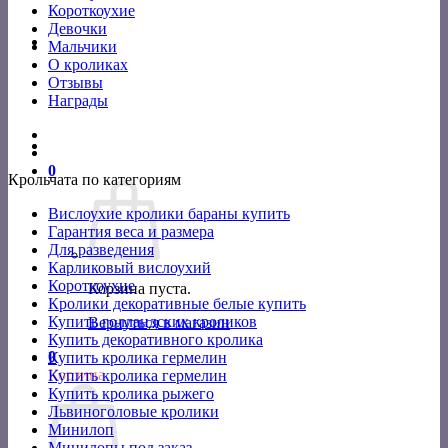
Короткоухие
Девочки
Мальчики
О кроликах
Отзывы
Награды
0
Крольчата по категориям
Вислоухие кролики бараны купить
Гарантия веса и размера
Для разведения
Карликовый вислоухий
Короткоухие
Корзина пуста.
Кролики декоративные белые купить
Купить голландских кроликов
Вернуться в магазин
Купить декоративного кролика
0
Купить кролика гермелин
Корзина
Купить кролика гермелин
Купить кролика рыжего
Львиноголовые кролики
Минилоп
Минилопы под заказ