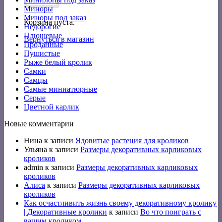
Миноры
Миноры под заказ
Корзина пуста.
Недорогие
Плюшевые
Вернуться в магазин
Проданные
Пушистые
Рыже белый кролик
Самки
Самцы
Самые миниатюрные
Серые
Цветной карлик
Новые комментарии
Нина
к записи
Ядовитые растения для кроликов
Ульяна
к записи
Размеры декоративных карликовых
кроликов
admin
к записи
Размеры декоративных карликовых
кроликов
Алиса
к записи
Размеры декоративных карликовых
кроликов
Как осчастливить жизнь своему декоративному кролику
| Декоративные кролики
к записи
Во что поиграть с
вашим кроликом