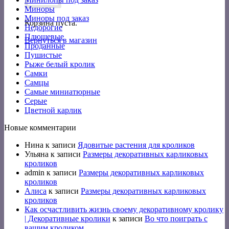
Миноры
Миноры под заказ
Корзина пуста.
Недорогие
Плюшевые
Вернуться в магазин
Проданные
Пушистые
Рыже белый кролик
Самки
Самцы
Самые миниатюрные
Серые
Цветной карлик
Новые комментарии
Нина
к записи
Ядовитые растения для кроликов
Ульяна
к записи
Размеры декоративных карликовых
кроликов
admin
к записи
Размеры декоративных карликовых
кроликов
Алиса
к записи
Размеры декоративных карликовых
кроликов
Как осчастливить жизнь своему декоративному кролику
| Декоративные кролики
к записи
Во что поиграть с
вашим кроликом