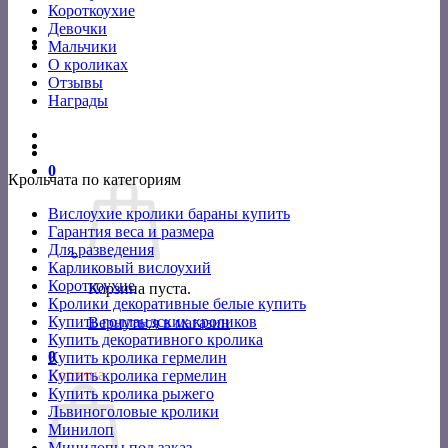
Короткоухие
Девочки
Мальчики
О кроликах
Отзывы
Награды
0
Крольчата по категориям
Вислоухие кролики бараны купить
Гарантия веса и размера
Для разведения
Карликовый вислоухий
Короткоухие
Корзина пуста.
Кролики декоративные белые купить
Купить голландских кроликов
Вернуться в магазин
Купить декоративного кролика
0
Купить кролика гермелин
Корзина
Купить кролика гермелин
Купить кролика рыжего
Львиноголовые кролики
Минилоп
Минилопы под заказ