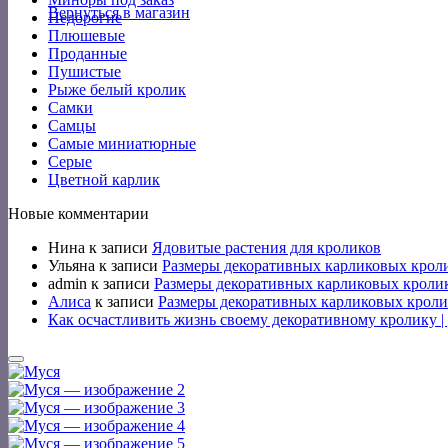
Вернуться в магазин
Недорогие
Плюшевые
Проданные
Пушистые
Рыже белый кролик
Самки
Самцы
Самые миниатюрные
Серые
Цветной карлик
Новые комментарии
Нина
к записи
Ядовитые растения для кроликов
Ульяна
к записи
Размеры декоративных карликовых крол
admin
к записи
Размеры декоративных карликовых кроли
Алиса
к записи
Размеры декоративных карликовых кроли
Как осчастливить жизнь своему декоративному кролику 