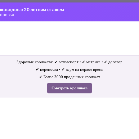
иководов с 20 летним стажем
доровья
Здоровые крольчата: ✔ ветпаспорт • ✔ метрика • ✔ договор
✔ переноска • ✔ корм на первое время
✔ Более 3000 проданных крольчат
Смотреть кроликов