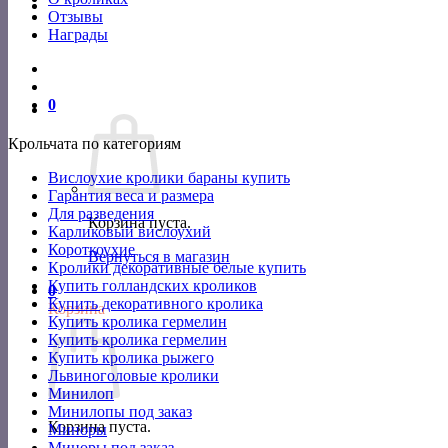
Отзывы
Награды
0
Крольчата по категориям
Вислоухие кролики бараны купить
Гарантия веса и размера
Для разведения
Корзина пуста.
Карликовый вислоухий
Короткоухие
Вернуться в магазин
Кролики декоративные белые купить
Купить голландских кроликов
0
Купить декоративного кролика
Корзина
Купить кролика гермелин
Купить кролика гермелин
Купить кролика рыжего
Львиноголовые кролики
Минилоп
Минилопы под заказ
Корзина пуста.
Миноры
Миноры под заказ