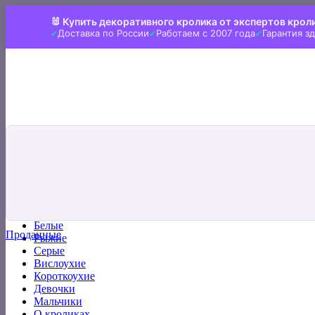
Skip
🐰 Купить декоративного кролика от экспертов крол
to
Доставка по России
Работаем с 2007 года
Гарантия з
content
Искать:
Главная
Все кролики
Белые
Проданные
Рыжие
Серые
Вислоухие
Короткоухие
Девочки
Мальчики
О кроликах