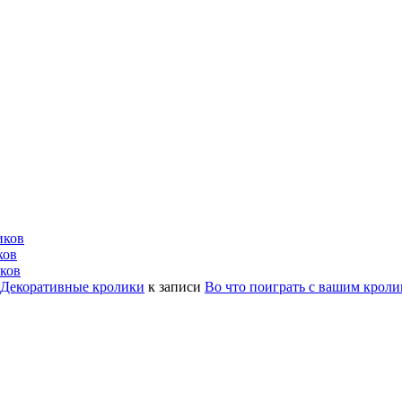
иков
ков
ков
| Декоративные кролики
к записи
Во что поиграть с вашим крол