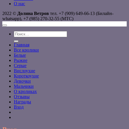
О нас
2022 ©
Долина Ветров
тел. +7 (909) 649-66-13 (Билайн-
whatsapp), +7 (985) 270-32-55 (МТС)
Искать:
Главная
Все кролики
Белые
Рыжие
Серые
Вислоухие
Короткоухие
Девочки
Мальчики
О кроликах
Отзывы
Награды
Вход