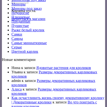
Миноры
Миноры под заказ
Корзина пуста.
Недорогие
Плюшевые
Вернуться в магазин
Проданные
Пушистые
Рыже белый кролик
Самки
Самцы
Самые миниатюрные
Серые
Цветной карлик
Новые комментарии
Нина
к записи
Ядовитые растения для кроликов
Ульяна
к записи
Размеры декоративных карликовых
кроликов
admin
к записи
Размеры декоративных карликовых
кроликов
Алиса
к записи
Размеры декоративных карликовых
кроликов
Как осчастливить жизнь своему декоративному кролику
| Декоративные кролики
к записи
Во что поиграть с
вашим кроликом