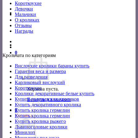
Короткоухие
Девочки
Мальчики
О кроликах
Отзывы
Награды
0
Крольчата по категориям
Вислоухие кролики бараны купить
Гарантия веса и размера
Для разведения
Карликовый вислоухий
Короткоухие
Корзина пуста.
Кролики декоративные белые купить
Купить голландских кроликов
Вернуться в магазин
Купить декоративного кролика
0
Купить кролика гермелин
Корзина
Купить кролика гермелин
Купить кролика рыжего
Львиноголовые кролики
Минилоп
Минилопы под заказ