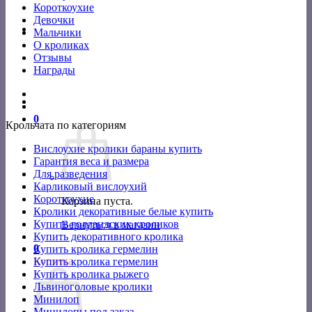
Короткоухие
Девочки
Мальчики
О кроликах
Отзывы
Награды
0
Крольчата по категориям
Вислоухие кролики бараны купить
Гарантия веса и размера
Для разведения
Карликовый вислоухий
Короткоухие
Корзина пуста.
Кролики декоративные белые купить
Купить голландских кроликов
Вернуться в магазин
Купить декоративного кролика
0
Купить кролика гермелин
Корзина
Купить кролика гермелин
Купить кролика рыжего
Львиноголовые кролики
Минилоп
Минилопы под заказ