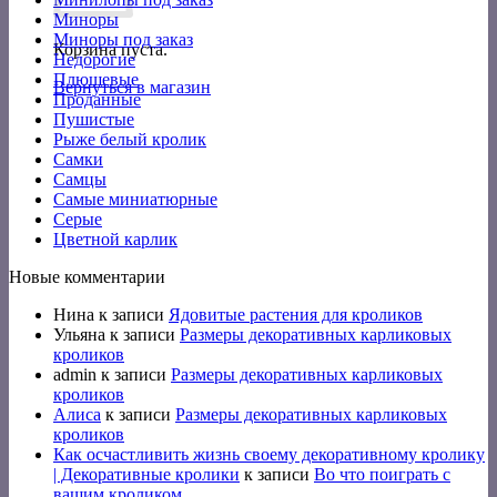
Миноры
Миноры под заказ
Корзина пуста.
Недорогие
Плюшевые
Вернуться в магазин
Проданные
Пушистые
Рыже белый кролик
Самки
Самцы
Самые миниатюрные
Серые
Цветной карлик
Новые комментарии
Нина
к записи
Ядовитые растения для кроликов
Ульяна
к записи
Размеры декоративных карликовых
кроликов
admin
к записи
Размеры декоративных карликовых
кроликов
Алиса
к записи
Размеры декоративных карликовых
кроликов
Как осчастливить жизнь своему декоративному кролику
| Декоративные кролики
к записи
Во что поиграть с
вашим кроликом