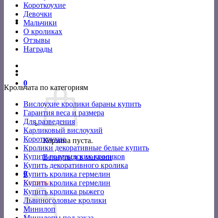
Короткоухие
Девочки
Мальчики
О кроликах
Отзывы
Награды
0
Крольчата по категориям
Вислоухие кролики бараны купить
Гарантия веса и размера
Для разведения
Карликовый вислоухий
Короткоухие
Корзина пуста.
Кролики декоративные белые купить
Купить голландских кроликов
Вернуться в магазин
Купить декоративного кролика
0
Купить кролика гермелин
Корзина
Купить кролика гермелин
Купить кролика рыжего
Львиноголовые кролики
Минилоп
Минилопы под заказ