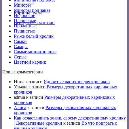
Миноры
Миноры под заказ
Корзина пуста.
Недорогие
Плюшевые
Вернуться в магазин
Проданные
Пушистые
Рыже белый кролик
Самки
Самцы
Самые миниатюрные
Серые
Цветной карлик
Новые комментарии
Нина
к записи
Ядовитые растения для кроликов
Ульяна
к записи
Размеры декоративных карликовых
кроликов
admin
к записи
Размеры декоративных карликовых
кроликов
Алиса
к записи
Размеры декоративных карликовых
кроликов
Как осчастливить жизнь своему декоративному кролику
| Декоративные кролики
к записи
Во что поиграть с
вашим кроликом