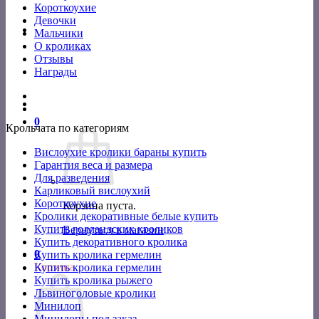
Короткоухие
Девочки
Мальчики
О кроликах
Отзывы
Награды
0
Крольчата по категориям
Вислоухие кролики бараны купить
Гарантия веса и размера
Для разведения
Карликовый вислоухий
Короткоухие
Корзина пуста.
Кролики декоративные белые купить
Купить голландских кроликов
Вернуться в магазин
Купить декоративного кролика
0
Купить кролика гермелин
Корзина
Купить кролика гермелин
Купить кролика рыжего
Львиноголовые кролики
Минилоп
Минилопы под заказ