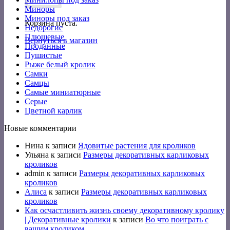
Миноры
Миноры под заказ
Корзина пуста.
Недорогие
Плюшевые
Вернуться в магазин
Проданные
Пушистые
Рыже белый кролик
Самки
Самцы
Самые миниатюрные
Серые
Цветной карлик
Новые комментарии
Нина
к записи
Ядовитые растения для кроликов
Ульяна
к записи
Размеры декоративных карликовых
кроликов
admin
к записи
Размеры декоративных карликовых
кроликов
Алиса
к записи
Размеры декоративных карликовых
кроликов
Как осчастливить жизнь своему декоративному кролику
| Декоративные кролики
к записи
Во что поиграть с
вашим кроликом