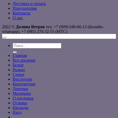
Доставка и оплата
Покупателям
Контакты
О нас
2022 ©
Долина Ветров
тел. +7 (909) 649-66-13 (Билайн-
whatsapp), +7 (985) 270-32-55 (МТС)
Искать:
Главная
Все кролики
Белые
Рыжие
Серые
Вислоухие
Короткоухие
Девочки
Мальчики
О кроликах
Отзывы
Награды
Вход