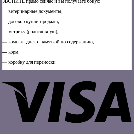
ЗВОНИТЕ прямо сейчас и вы получаете бонус:
— ветеринарные документы,
— договор купли-продажи,
— метрику (родословную),
— компакт диск с памяткой по содержанию,
— корм,
— коробку для переноски
V