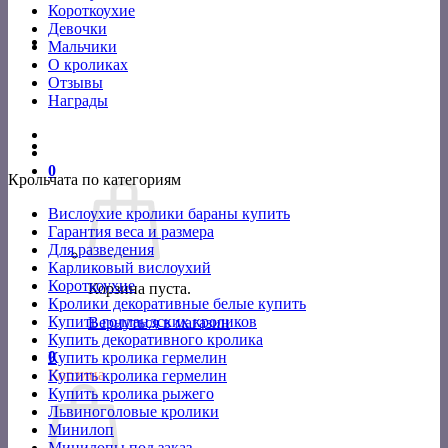
Короткоухие
Девочки
Мальчики
О кроликах
Отзывы
Награды
0
Крольчата по категориям
Вислоухие кролики бараны купить
Гарантия веса и размера
Для разведения
Карликовый вислоухий
Короткоухие
Корзина пуста.
Кролики декоративные белые купить
Купить голландских кроликов
Вернуться в магазин
Купить декоративного кролика
0
Купить кролика гермелин
Корзина
Купить кролика гермелин
Купить кролика рыжего
Львиноголовые кролики
Минилоп
Минилопы под заказ