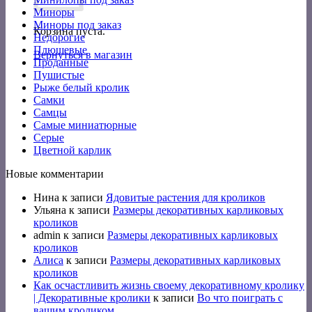
Миноры
Миноры под заказ
Корзина пуста.
Недорогие
Плюшевые
Вернуться в магазин
Проданные
Пушистые
Рыже белый кролик
Самки
Самцы
Самые миниатюрные
Серые
Цветной карлик
Новые комментарии
Нина
к записи
Ядовитые растения для кроликов
Ульяна
к записи
Размеры декоративных карликовых
кроликов
admin
к записи
Размеры декоративных карликовых
кроликов
Алиса
к записи
Размеры декоративных карликовых
кроликов
Как осчастливить жизнь своему декоративному кролику
| Декоративные кролики
к записи
Во что поиграть с
вашим кроликом