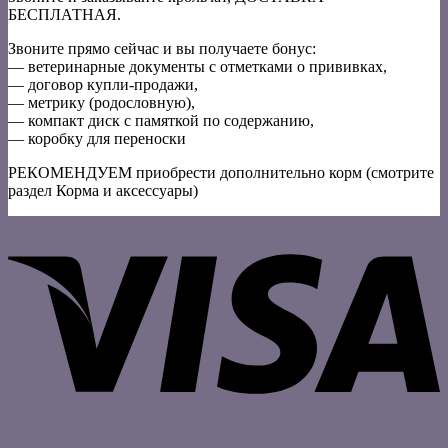
БЕСПЛАТНАЯ.
Звоните прямо сейчас и вы получаете бонус:
— ветеринарные документы с отметками о прививках,
— договор купли-продажи,
— метрику (родословную),
— компакт диск с памяткой по содержанию,
— коробку для переноски
РЕКОМЕНДУЕМ приобрести дополнительно корм (смотрите
раздел Корма и аксессуары)
V
P