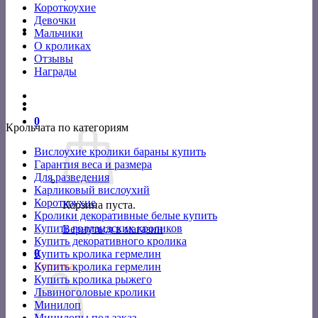
Короткоухие
Девочки
Мальчики
О кроликах
Отзывы
Награды
0
Крольчата по категориям
Вислоухие кролики бараны купить
Гарантия веса и размера
Для разведения
Карликовый вислоухий
Короткоухие
Корзина пуста.
Кролики декоративные белые купить
Купить голландских кроликов
Вернуться в магазин
Купить декоративного кролика
0
Купить кролика гермелин
Корзина
Купить кролика гермелин
Купить кролика рыжего
Львиноголовые кролики
Минилоп
Минилопы под заказ