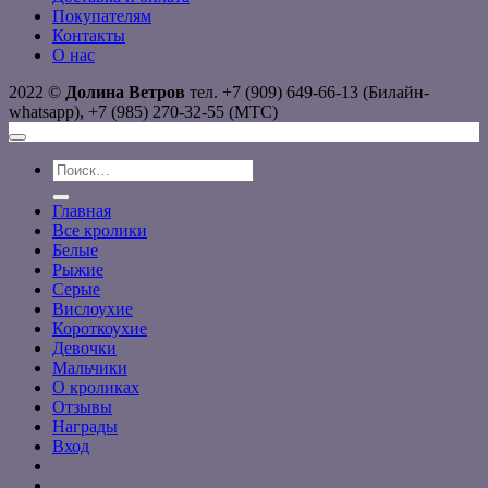
Покупателям
Контакты
О нас
2022 ©
Долина Ветров
тел. +7 (909) 649-66-13 (Билайн-
whatsapp), +7 (985) 270-32-55 (МТС)
Искать:
Главная
Все кролики
Белые
Рыжие
Серые
Вислоухие
Короткоухие
Девочки
Мальчики
О кроликах
Отзывы
Награды
Вход