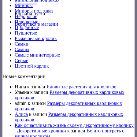
Миноры
Миноры под заказ
Корзина пуста.
Недорогие
Плюшевые
Вернуться в магазин
Проданные
Пушистые
Рыже белый кролик
Самки
Самцы
Самые миниатюрные
Серые
Цветной карлик
Новые комментарии
Нина
к записи
Ядовитые растения для кроликов
Ульяна
к записи
Размеры декоративных карликовых
кроликов
admin
к записи
Размеры декоративных карликовых
кроликов
Алиса
к записи
Размеры декоративных карликовых
кроликов
Как осчастливить жизнь своему декоративному кролику
| Декоративные кролики
к записи
Во что поиграть с
вашим кроликом