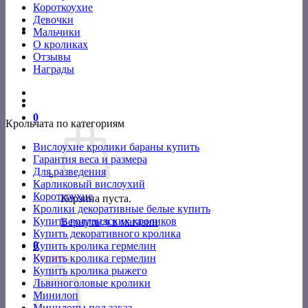
Короткоухие
Девочки
Мальчики
О кроликах
Отзывы
Награды
0
Крольчата по категориям
Вислоухие кролики бараны купить
Гарантия веса и размера
Для разведения
Карликовый вислоухий
Короткоухие
Корзина пуста.
Кролики декоративные белые купить
Купить голландских кроликов
Вернуться в магазин
Купить декоративного кролика
0
Купить кролика гермелин
Корзина
Купить кролика гермелин
Купить кролика рыжего
Львиноголовые кролики
Минилоп
Минилопы под заказ