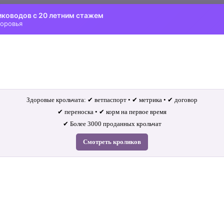
иководов с 20 летним стажем
доровья
Здоровые крольчата: ✔ ветпаспорт • ✔ метрика • ✔ договор
✔ переноска • ✔ корм на первое время
✔ Более 3000 проданных крольчат
Смотреть кроликов