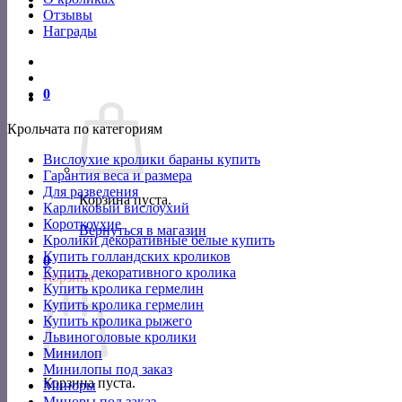
Отзывы
Награды
0
Крольчата по категориям
Вислоухие кролики бараны купить
Гарантия веса и размера
Для разведения
Корзина пуста.
Карликовый вислоухий
Короткоухие
Вернуться в магазин
Кролики декоративные белые купить
Купить голландских кроликов
0
Купить декоративного кролика
Корзина
Купить кролика гермелин
Купить кролика гермелин
Купить кролика рыжего
Львиноголовые кролики
Минилоп
Минилопы под заказ
Корзина пуста.
Миноры
Миноры под заказ