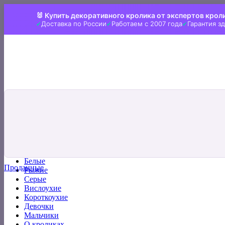
Skip
🐰 Купить декоративного кролика от экспертов крол
to
Доставка по России
Работаем с 2007 года
Гарантия з
content
Искать:
Главная
Все кролики
Белые
Проданные
Рыжие
Серые
Вислоухие
Короткоухие
Девочки
Мальчики
О кроликах