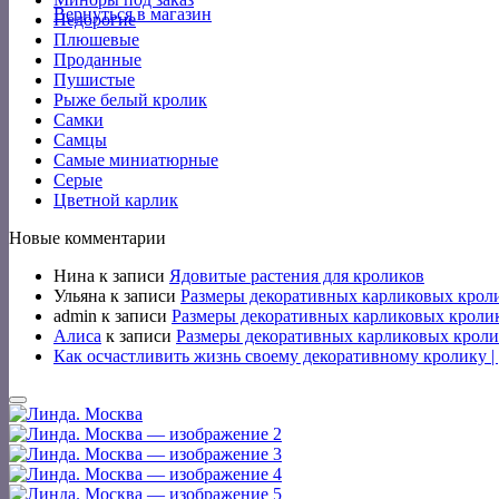
Вернуться в магазин
Недорогие
Плюшевые
Проданные
Пушистые
Рыже белый кролик
Самки
Самцы
Самые миниатюрные
Серые
Цветной карлик
Новые комментарии
Нина
к записи
Ядовитые растения для кроликов
Ульяна
к записи
Размеры декоративных карликовых крол
admin
к записи
Размеры декоративных карликовых кроли
Алиса
к записи
Размеры декоративных карликовых кроли
Как осчастливить жизнь своему декоративному кролику 