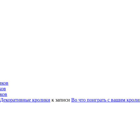
иков
ков
ков
| Декоративные кролики
к записи
Во что поиграть с вашим крол