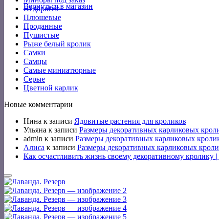
Вернуться в магазин
Недорогие
Плюшевые
Проданные
Пушистые
Рыже белый кролик
Самки
Самцы
Самые миниатюрные
Серые
Цветной карлик
Новые комментарии
Нина
к записи
Ядовитые растения для кроликов
Ульяна
к записи
Размеры декоративных карликовых крол
admin
к записи
Размеры декоративных карликовых кроли
Алиса
к записи
Размеры декоративных карликовых кроли
Как осчастливить жизнь своему декоративному кролику 