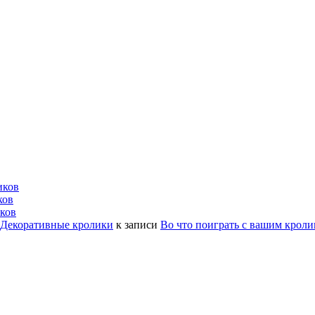
иков
ков
ков
| Декоративные кролики
к записи
Во что поиграть с вашим крол