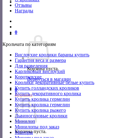
Отзывы
Награды
0
Крольчата по категориям
Вислоухие кролики бараны купить
Гарантия веса и размера
Для разведения
Корзина пуста.
Карликовый вислоухий
Короткоухие
Вернуться в магазин
Кролики декоративные белые купить
Купить голландских кроликов
0
Купить декоративного кролика
Корзина
Купить кролика гермелин
Купить кролика гермелин
Купить кролика рыжего
Львиноголовые кролики
Минилоп
Минилопы под заказ
Корзина пуста.
Миноры
Миноры под заказ