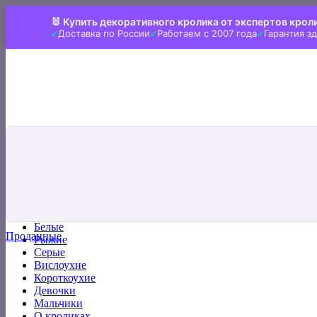
Skip
🐰 Купить декоративного кролика от экспертов крол
to
Доставка по России
Работаем с 2007 года
Гарантия з
content
Искать:
Главная
Все кролики
Белые
Проданные
Рыжие
Серые
Вислоухие
Короткоухие
Девочки
Мальчики
О кроликах