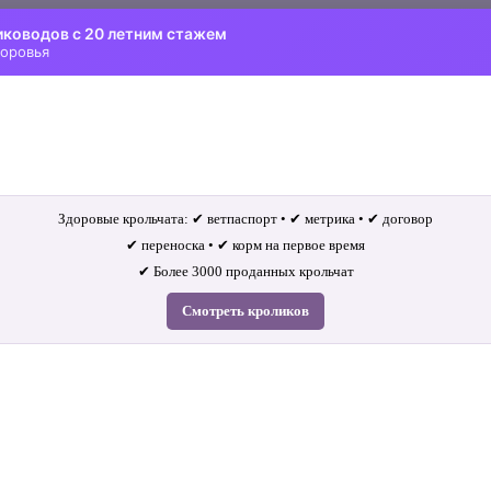
иководов с 20 летним стажем
доровья
Здоровые крольчата: ✔ ветпаспорт • ✔ метрика • ✔ договор
✔ переноска • ✔ корм на первое время
✔ Более 3000 проданных крольчат
Смотреть кроликов