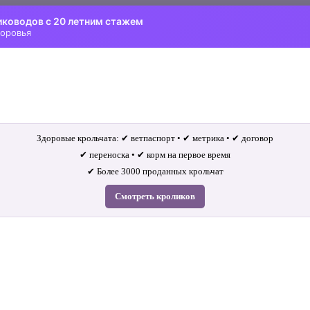
иководов с 20 летним стажем
доровья
Здоровые крольчата: ✔ ветпаспорт • ✔ метрика • ✔ договор
✔ переноска • ✔ корм на первое время
✔ Более 3000 проданных крольчат
Смотреть кроликов