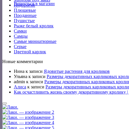
Вернуться в магазин
Недорогие
Плюшевые
Проданные
Пушистые
Рыже белый кролик
Самки
Самцы
Самые миниатюрные
Серые
Цветной карлик
Новые комментарии
Нина
к записи
Ядовитые растения для кроликов
Ульяна
к записи
Размеры декоративных карликовых крол
admin
к записи
Размеры декоративных карликовых кроли
Алиса
к записи
Размеры декоративных карликовых кроли
Как осчастливить жизнь своему декоративному кролику 