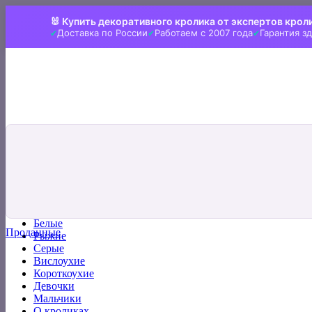
Skip
🐰 Купить декоративного кролика от экспертов крол
to
Доставка по России
Работаем с 2007 года
Гарантия з
content
Искать:
Главная
Все кролики
Белые
Проданные
Рыжие
Серые
Вислоухие
Короткоухие
Девочки
Мальчики
О кроликах