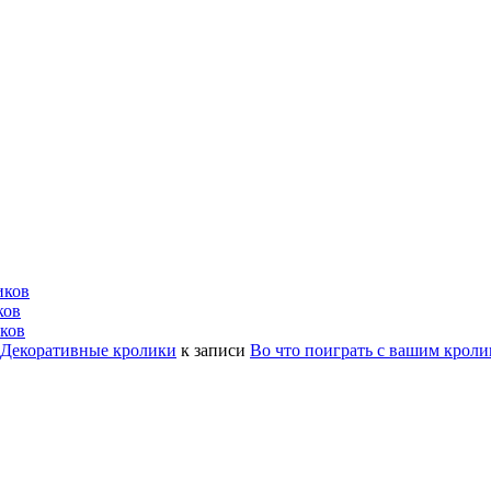
иков
ков
ков
| Декоративные кролики
к записи
Во что поиграть с вашим крол