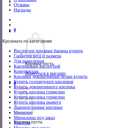
Отзывы
Награды
0
Крольчата по категориям
Вислоухие кролики бараны купить
Гарантия веса и размера
Для разведения
Корзина пуста.
Карликовый вислоухий
Короткоухие
Вернуться в магазин
Кролики декоративные белые купить
Купить голландских кроликов
0
Купить декоративного кролика
Корзина
Купить кролика гермелин
Купить кролика гермелин
Купить кролика рыжего
Львиноголовые кролики
Минилоп
Минилопы под заказ
Корзина пуста.
Миноры
Миноры под заказ