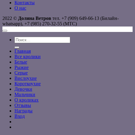
Контакты
О нас
2022 ©
Долина Ветров
тел. +7 (909) 649-66-13 (Билайн-
whatsapp), +7 (985) 270-32-55 (МТС)
Искать:
Главная
Все кролики
Белые
Рыжие
Серые
Вислоухие
Короткоухие
Девочки
Мальчики
О кроликах
Отзывы
Награды
Вход