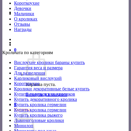
Короткоухие
Девочки
Мальчики
О кроликах
Отзывы
Награды
0
Крольчата по категориям
Вислоухие кролики бараны купить
Гарантия веса и размера
Для разведения
Карликовый вислоухий
Короткоухие
Корзина пуста.
Кролики декоративные белые купить
Купить голландских кроликов
Вернуться в магазин
Купить декоративного кролика
0
Купить кролика гермелин
Корзина
Купить кролика гермелин
Купить кролика рыжего
Львиноголовые кролики
Минилоп
Минилопы под заказ