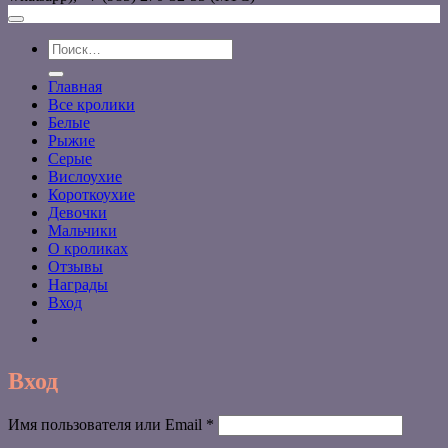
Искать:
Главная
Все кролики
Белые
Рыжие
Серые
Вислоухие
Короткоухие
Девочки
Мальчики
О кроликах
Отзывы
Награды
Вход
Вход
Обязательно
Имя пользователя или Email
*