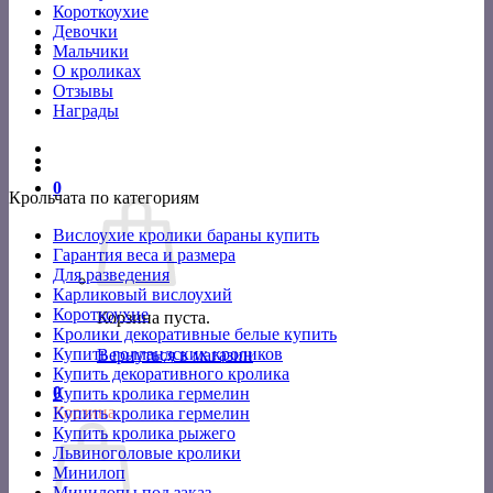
Короткоухие
Девочки
Мальчики
О кроликах
Отзывы
Награды
0
Крольчата по категориям
Вислоухие кролики бараны купить
Гарантия веса и размера
Для разведения
Карликовый вислоухий
Короткоухие
Корзина пуста.
Кролики декоративные белые купить
Купить голландских кроликов
Вернуться в магазин
Купить декоративного кролика
0
Купить кролика гермелин
Корзина
Купить кролика гермелин
Купить кролика рыжего
Львиноголовые кролики
Минилоп
Минилопы под заказ