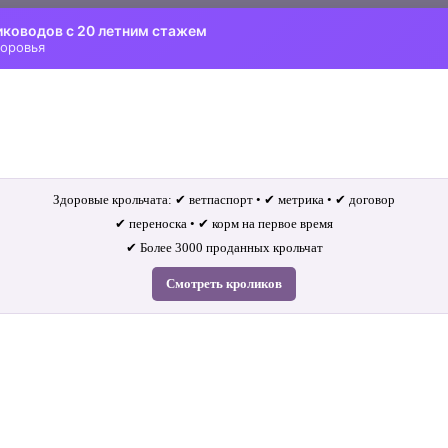
иководов с 20 летним стажем
доровья
Здоровые крольчата: ✔ ветпаспорт • ✔ метрика • ✔ договор
✔ переноска • ✔ корм на первое время
✔ Более 3000 проданных крольчат
Смотреть кроликов