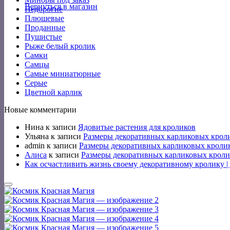
Вернуться в магазин
Недорогие
Плюшевые
Проданные
Пушистые
Рыже белый кролик
Самки
Самцы
Самые миниатюрные
Серые
Цветной карлик
Новые комментарии
Нина
к записи
Ядовитые растения для кроликов
Ульяна
к записи
Размеры декоративных карликовых крол
admin
к записи
Размеры декоративных карликовых кроли
Алиса
к записи
Размеры декоративных карликовых кроли
Как осчастливить жизнь своему декоративному кролику 