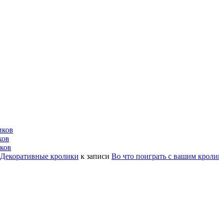
иков
ков
ков
| Декоративные кролики
к записи
Во что поиграть с вашим крол