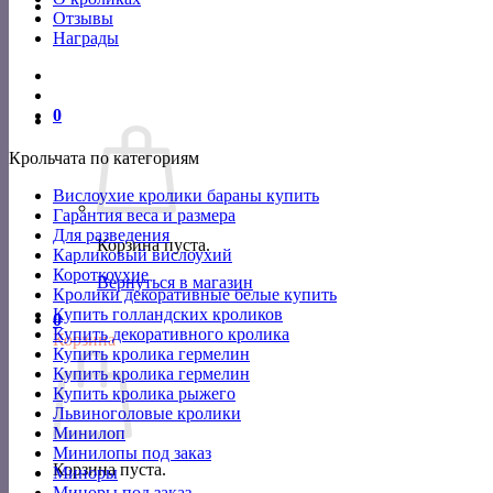
Отзывы
Награды
0
Крольчата по категориям
Вислоухие кролики бараны купить
Гарантия веса и размера
Для разведения
Корзина пуста.
Карликовый вислоухий
Короткоухие
Вернуться в магазин
Кролики декоративные белые купить
Купить голландских кроликов
0
Купить декоративного кролика
Корзина
Купить кролика гермелин
Купить кролика гермелин
Купить кролика рыжего
Львиноголовые кролики
Минилоп
Минилопы под заказ
Корзина пуста.
Миноры
Миноры под заказ