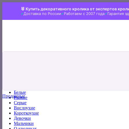
Skip
🐰 Купить декоративного кролика от экспертов крол
to
Доставка по России
Работаем с 2007 года
Гарантия з
content
Искать:
Главная
Все кролики
Белые
Проданные
Рыжие
Серые
Вислоухие
Короткоухие
Девочки
Мальчики
О кроликах