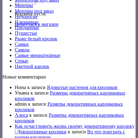
Миноры
Миноры под заказ
Корзина пуста.
Недорогие
Плюшевые
Вернуться в магазин
Проданные
Пушистые
Рыже белый кролик
Самки
Самцы
Самые миниатюрные
Серые
Цветной карлик
Новые комментарии
Нина
к записи
Ядовитые растения для кроликов
Ульяна
к записи
Размеры декоративных карликовых
кроликов
admin
к записи
Размеры декоративных карликовых
кроликов
Алиса
к записи
Размеры декоративных карликовых
кроликов
Как осчастливить жизнь своему декоративному кролику
| Декоративные кролики
к записи
Во что поиграть с
вашим кроликом