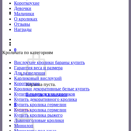
Короткоухие
Девочки
Мальчики
О кроликах
Отзывы
Награды
0
Крольчата по категориям
Вислоухие кролики бараны купить
Гарантия веса и размера
Для разведения
Карликовый вислоухий
Короткоухие
Корзина пуста.
Кролики декоративные белые купить
Купить голландских кроликов
Вернуться в магазин
Купить декоративного кролика
0
Купить кролика гермелин
Корзина
Купить кролика гермелин
Купить кролика рыжего
Львиноголовые кролики
Минилоп
Минилопы под заказ