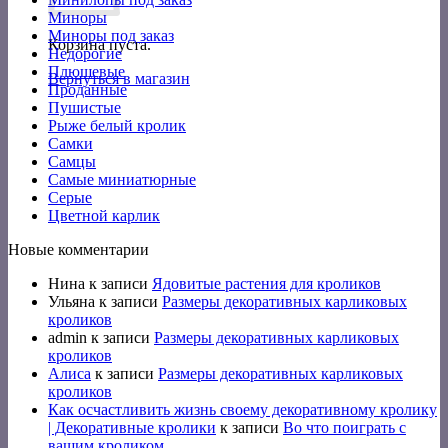
Миноры
Миноры под заказ
Корзина пуста.
Недорогие
Плюшевые
Вернуться в магазин
Проданные
Пушистые
Рыже белый кролик
Самки
Самцы
Самые миниатюрные
Серые
Цветной карлик
Новые комментарии
Нина
к записи
Ядовитые растения для кроликов
Ульяна
к записи
Размеры декоративных карликовых
кроликов
admin
к записи
Размеры декоративных карликовых
кроликов
Алиса
к записи
Размеры декоративных карликовых
кроликов
Как осчастливить жизнь своему декоративному кролику
| Декоративные кролики
к записи
Во что поиграть с
вашим кроликом