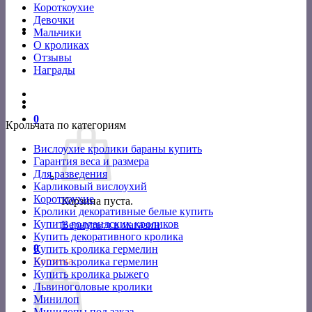
Короткоухие
Девочки
Мальчики
О кроликах
Отзывы
Награды
0
Крольчата по категориям
Вислоухие кролики бараны купить
Гарантия веса и размера
Для разведения
Карликовый вислоухий
Короткоухие
Корзина пуста.
Кролики декоративные белые купить
Купить голландских кроликов
Вернуться в магазин
Купить декоративного кролика
0
Купить кролика гермелин
Корзина
Купить кролика гермелин
Купить кролика рыжего
Львиноголовые кролики
Минилоп
Минилопы под заказ