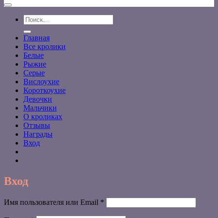
Искать:
Главная
Все кролики
Белые
Рыжие
Серые
Вислоухие
Короткоухие
Девочки
Мальчики
О кроликах
Отзывы
Награды
Вход
Вход
Обязательно
Имя пользователя или Email
*