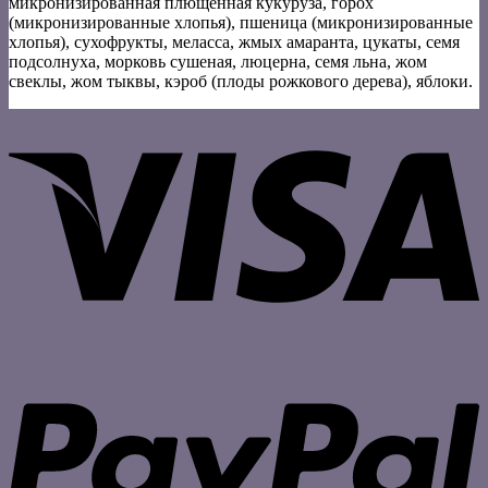
микронизированная плющенная кукуруза, горох
(микронизированные хлопья), пшеница (микронизированные
хлопья), сухофрукты, меласса, жмых амаранта, цукаты, семя
подсолнуха, морковь сушеная, люцерна, семя льна, жом
свеклы, жом тыквы, кэроб (плоды рожкового дерева), яблоки.
V
P