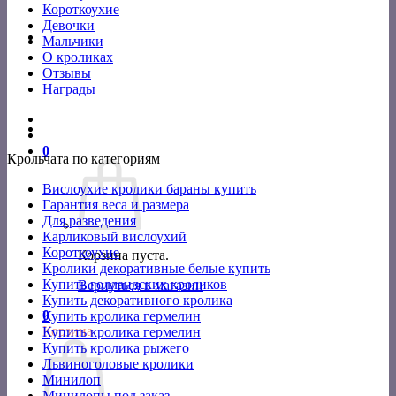
Короткоухие
Девочки
Мальчики
О кроликах
Отзывы
Награды
0
Крольчата по категориям
Вислоухие кролики бараны купить
Гарантия веса и размера
Для разведения
Карликовый вислоухий
Короткоухие
Корзина пуста.
Кролики декоративные белые купить
Купить голландских кроликов
Вернуться в магазин
Купить декоративного кролика
0
Купить кролика гермелин
Корзина
Купить кролика гермелин
Купить кролика рыжего
Львиноголовые кролики
Минилоп
Минилопы под заказ