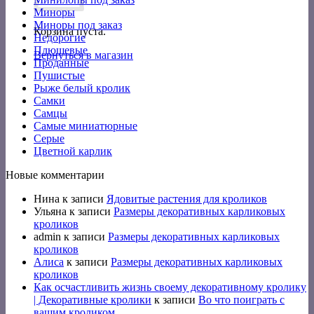
Миноры
Миноры под заказ
Корзина пуста.
Недорогие
Плюшевые
Вернуться в магазин
Проданные
Пушистые
Рыже белый кролик
Самки
Самцы
Самые миниатюрные
Серые
Цветной карлик
Новые комментарии
Нина
к записи
Ядовитые растения для кроликов
Ульяна
к записи
Размеры декоративных карликовых
кроликов
admin
к записи
Размеры декоративных карликовых
кроликов
Алиса
к записи
Размеры декоративных карликовых
кроликов
Как осчастливить жизнь своему декоративному кролику
| Декоративные кролики
к записи
Во что поиграть с
вашим кроликом