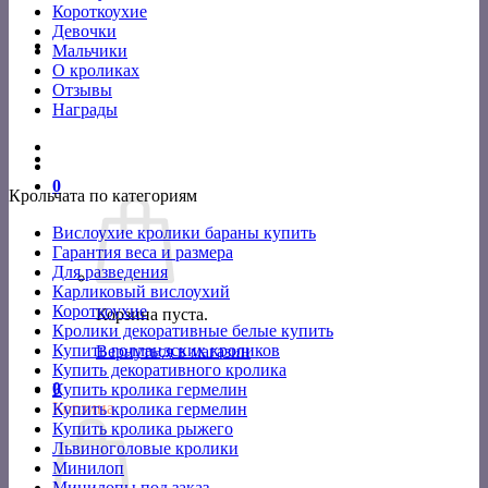
Короткоухие
Девочки
Мальчики
О кроликах
Отзывы
Награды
0
Крольчата по категориям
Вислоухие кролики бараны купить
Гарантия веса и размера
Для разведения
Карликовый вислоухий
Короткоухие
Корзина пуста.
Кролики декоративные белые купить
Купить голландских кроликов
Вернуться в магазин
Купить декоративного кролика
0
Купить кролика гермелин
Корзина
Купить кролика гермелин
Купить кролика рыжего
Львиноголовые кролики
Минилоп
Минилопы под заказ