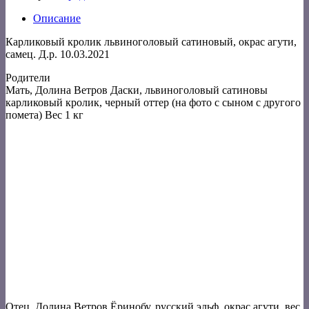
Описание
Карликовый кролик львиноголовый сатиновый, окрас агути,
самец. Д.р. 10.03.2021
Родители
Мать, Долина Ветров Даски, львиноголовый сатиновы
карликовый кролик, черный оттер (на фото с сыном с другого
помета) Вес 1 кг
Отец, Долина Ветров Ёринобу, русский эльф, окрас агути, вес