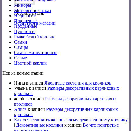
Миноры
Миноры под заказ
Корзина пуста.
Недорогие
Плюшевые
Вернуться в магазин
Проданные
Пушистые
Рыже белый кролик
Самки
Самцы
Самые миниатюрные
Серые
Цветной карлик
Новые комментарии
Нина
к записи
Ядовитые растения для кроликов
Ульяна
к записи
Размеры декоративных карликовых
кроликов
admin
к записи
Размеры декоративных карликовых
кроликов
Алиса
к записи
Размеры декоративных карликовых
кроликов
Как осчастливить жизнь своему декоративному кролику
| Декоративные кролики
к записи
Во что поиграть с
вашим кроликом