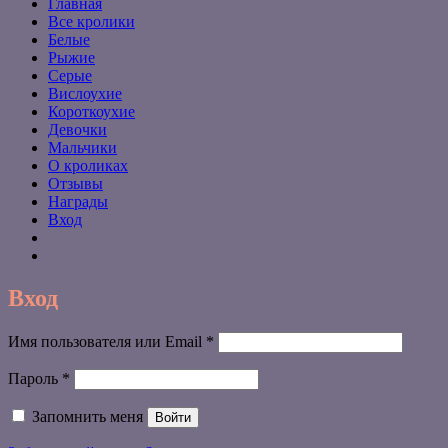
Главная
Все кролики
Белые
Рыжие
Серые
Вислоухие
Короткоухие
Девочки
Мальчики
О кроликах
Отзывы
Награды
Вход
Вход
Обязательно
Имя пользователя или Email
*
Обязательно
Пароль
*
Запомнить меня
Войти