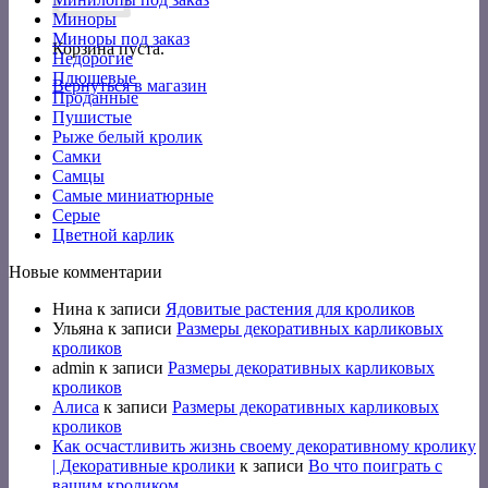
Миноры
Миноры под заказ
Корзина пуста.
Недорогие
Плюшевые
Вернуться в магазин
Проданные
Пушистые
Рыже белый кролик
Самки
Самцы
Самые миниатюрные
Серые
Цветной карлик
Новые комментарии
Нина
к записи
Ядовитые растения для кроликов
Ульяна
к записи
Размеры декоративных карликовых
кроликов
admin
к записи
Размеры декоративных карликовых
кроликов
Алиса
к записи
Размеры декоративных карликовых
кроликов
Как осчастливить жизнь своему декоративному кролику
| Декоративные кролики
к записи
Во что поиграть с
вашим кроликом