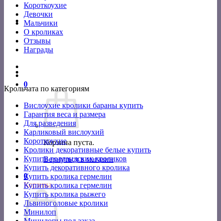
Короткоухие
Девочки
Мальчики
О кроликах
Отзывы
Награды
0
Крольчата по категориям
Вислоухие кролики бараны купить
Гарантия веса и размера
Для разведения
Карликовый вислоухий
Короткоухие
Корзина пуста.
Кролики декоративные белые купить
Купить голландских кроликов
Вернуться в магазин
Купить декоративного кролика
0
Купить кролика гермелин
Корзина
Купить кролика гермелин
Купить кролика рыжего
Львиноголовые кролики
Минилоп
Минилопы под заказ