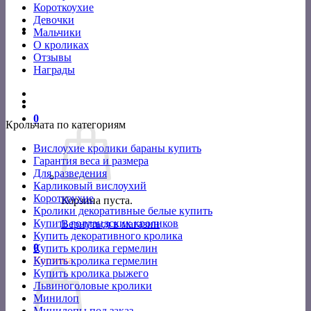
Короткоухие
Девочки
Мальчики
О кроликах
Отзывы
Награды
0
Крольчата по категориям
Вислоухие кролики бараны купить
Гарантия веса и размера
Для разведения
Карликовый вислоухий
Короткоухие
Корзина пуста.
Кролики декоративные белые купить
Купить голландских кроликов
Вернуться в магазин
Купить декоративного кролика
0
Купить кролика гермелин
Корзина
Купить кролика гермелин
Купить кролика рыжего
Львиноголовые кролики
Минилоп
Минилопы под заказ