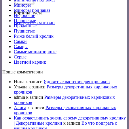
Миноры
Миноры под заказ
Корзина пуста.
Недорогие
Плюшевые
Вернуться в магазин
Проданные
Пушистые
Рыже белый кролик
Самки
Самцы
Самые миниатюрные
Серые
Цветной карлик
Новые комментарии
Нина
к записи
Ядовитые растения для кроликов
Ульяна
к записи
Размеры декоративных карликовых
кроликов
admin
к записи
Размеры декоративных карликовых
кроликов
Алиса
к записи
Размеры декоративных карликовых
кроликов
Как осчастливить жизнь своему декоративному кролику
| Декоративные кролики
к записи
Во что поиграть с
вашим кроликом