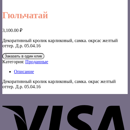
Гюльчатай
3,100.00
₽
Декоративный кролик карликовый, самка. окрсас желтый
оттер. Д.р. 05.04.16
Заказать в один клик
Категория:
Проданные
Описание
Декоративный кролик карликовый, самка. окрас желтый
оттер. Д.р. 05.04.16
V