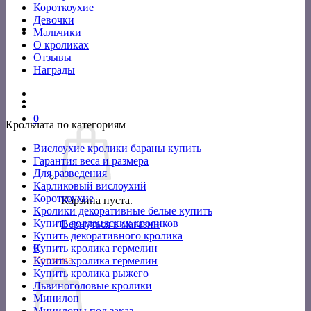
Короткоухие
Девочки
Мальчики
О кроликах
Отзывы
Награды
0
Крольчата по категориям
Вислоухие кролики бараны купить
Гарантия веса и размера
Для разведения
Карликовый вислоухий
Короткоухие
Корзина пуста.
Кролики декоративные белые купить
Купить голландских кроликов
Вернуться в магазин
Купить декоративного кролика
0
Купить кролика гермелин
Корзина
Купить кролика гермелин
Купить кролика рыжего
Львиноголовые кролики
Минилоп
Минилопы под заказ