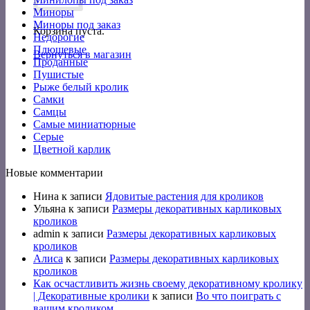
Миноры
Миноры под заказ
Корзина пуста.
Недорогие
Плюшевые
Вернуться в магазин
Проданные
Пушистые
Рыже белый кролик
Самки
Самцы
Самые миниатюрные
Серые
Цветной карлик
Новые комментарии
Нина
к записи
Ядовитые растения для кроликов
Ульяна
к записи
Размеры декоративных карликовых
кроликов
admin
к записи
Размеры декоративных карликовых
кроликов
Алиса
к записи
Размеры декоративных карликовых
кроликов
Как осчастливить жизнь своему декоративному кролику
| Декоративные кролики
к записи
Во что поиграть с
вашим кроликом