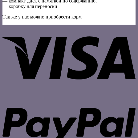
— компакт диск с памяткой по содержанию,
— коробку для переноски
Так же у нас можно приобрести корм
V
P