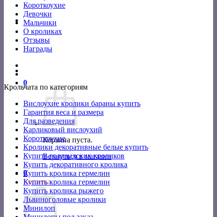
Короткоухие
Девочки
Мальчики
О кроликах
Отзывы
Награды
0
Крольчата по категориям
Вислоухие кролики бараны купить
Гарантия веса и размера
Для разведения
Карликовый вислоухий
Короткоухие
Корзина пуста.
Кролики декоративные белые купить
Купить голландских кроликов
Вернуться в магазин
Купить декоративного кролика
0
Купить кролика гермелин
Корзина
Купить кролика гермелин
Купить кролика рыжего
Львиноголовые кролики
Минилоп
Минилопы под заказ