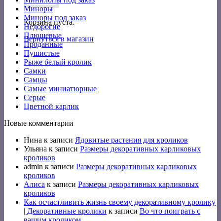
Миноры
Миноры под заказ
Корзина пуста.
Недорогие
Плюшевые
Вернуться в магазин
Проданные
Пушистые
Рыже белый кролик
Самки
Самцы
Самые миниатюрные
Серые
Цветной карлик
Новые комментарии
Нина
к записи
Ядовитые растения для кроликов
Ульяна
к записи
Размеры декоративных карликовых
кроликов
admin
к записи
Размеры декоративных карликовых
кроликов
Алиса
к записи
Размеры декоративных карликовых
кроликов
Как осчастливить жизнь своему декоративному кролику
| Декоративные кролики
к записи
Во что поиграть с
вашим кроликом