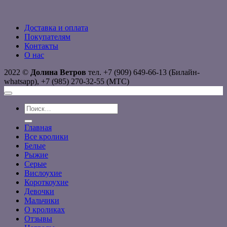
Доставка и оплата
Покупателям
Контакты
О нас
2022 ©
Долина Ветров
тел. +7 (909) 649-66-13 (Билайн-
whatsapp), +7 (985) 270-32-55 (МТС)
Искать:
Главная
Все кролики
Белые
Рыжие
Серые
Вислоухие
Короткоухие
Девочки
Мальчики
О кроликах
Отзывы