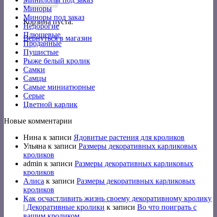
Миноры
Миноры под заказ
Корзина пуста.
Недорогие
Плюшевые
Вернуться в магазин
Проданные
Пушистые
Рыже белый кролик
Самки
Самцы
Самые миниатюрные
Серые
Цветной карлик
Новые комментарии
Нина
к записи
Ядовитые растения для кроликов
Ульяна
к записи
Размеры декоративных карликовых
кроликов
admin
к записи
Размеры декоративных карликовых
кроликов
Алиса
к записи
Размеры декоративных карликовых
кроликов
Как осчастливить жизнь своему декоративному кролику
| Декоративные кролики
к записи
Во что поиграть с
вашим кроликом