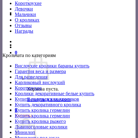
Короткоухие
Девочки
Мальчики
О кроликах
Отзывы
Награды
0
Крольчата по категориям
Вислоухие кролики бараны купить
Гарантия веса и размера
Для разведения
Карликовый вислоухий
Короткоухие
Корзина пуста.
Кролики декоративные белые купить
Купить голландских кроликов
Вернуться в магазин
Купить декоративного кролика
0
Купить кролика гермелин
Корзина
Купить кролика гермелин
Купить кролика рыжего
Львиноголовые кролики
Минилоп
Минилопы под заказ