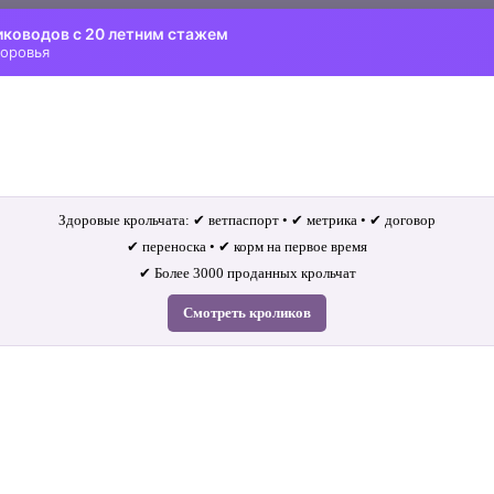
иководов с 20 летним стажем
доровья
Здоровые крольчата: ✔ ветпаспорт • ✔ метрика • ✔ договор
✔ переноска • ✔ корм на первое время
✔ Более 3000 проданных крольчат
Смотреть кроликов