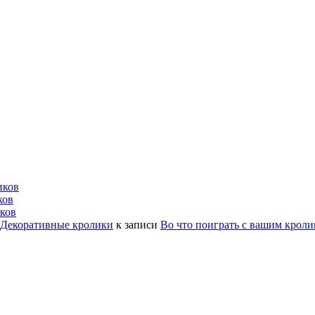
иков
ков
ков
| Декоративные кролики
к записи
Во что поиграть с вашим крол