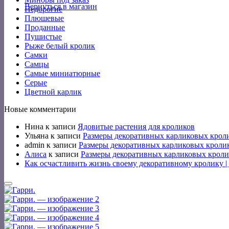
Вернуться в магазин
Недорогие
Плюшевые
Проданные
Пушистые
Рыже белый кролик
Самки
Самцы
Самые миниатюрные
Серые
Цветной карлик
Новые комментарии
Нина
к записи
Ядовитые растения для кроликов
Ульяна
к записи
Размеры декоративных карликовых крол
admin
к записи
Размеры декоративных карликовых кроли
Алиса
к записи
Размеры декоративных карликовых кроли
Как осчастливить жизнь своему декоративному кролику 