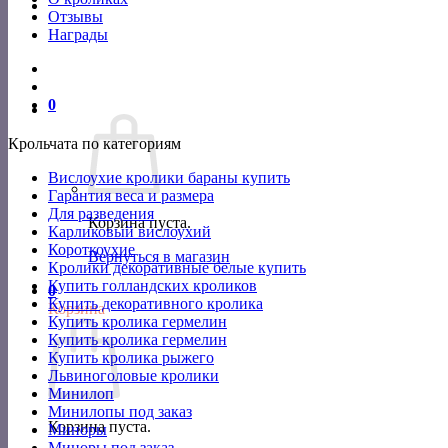
Отзывы
Награды
0
Крольчата по категориям
Вислоухие кролики бараны купить
Гарантия веса и размера
Для разведения
Корзина пуста.
Карликовый вислоухий
Короткоухие
Вернуться в магазин
Кролики декоративные белые купить
Купить голландских кроликов
0
Купить декоративного кролика
Корзина
Купить кролика гермелин
Купить кролика гермелин
Купить кролика рыжего
Львиноголовые кролики
Минилоп
Минилопы под заказ
Корзина пуста.
Миноры
Миноры под заказ