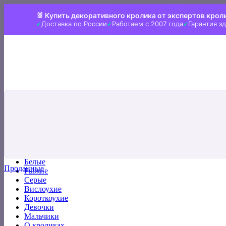
Skip
🐰 Купить декоративного кролика от экспертов крол
to
Доставка по России
Работаем с 2007 года
Гарантия з
content
Искать:
Главная
Все кролики
Белые
Проданные
Рыжие
Серые
Вислоухие
Короткоухие
Девочки
Мальчики
О кроликах