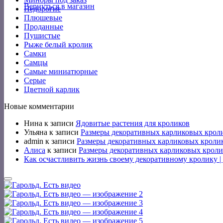
Вернуться в магазин
Недорогие
Плюшевые
Проданные
Пушистые
Рыже белый кролик
Самки
Самцы
Самые миниатюрные
Серые
Цветной карлик
Новые комментарии
Нина
к записи
Ядовитые растения для кроликов
Ульяна
к записи
Размеры декоративных карликовых крол
admin
к записи
Размеры декоративных карликовых кроли
Алиса
к записи
Размеры декоративных карликовых кроли
Как осчастливить жизнь своему декоративному кролику 