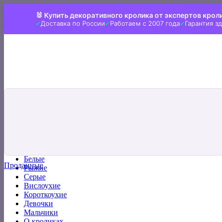
Skip
🐰 Купить декоративного кролика от экспертов крол
to
Доставка по России
Работаем с 2007 года
Гарантия з
content
Искать:
Главная
Все кролики
Белые
Проданные
Рыжие
Серые
Вислоухие
Короткоухие
Девочки
Мальчики
О кроликах