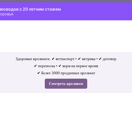
иководов с 20 летним стажем
доровья
Здоровые крольчата: ✔ ветпаспорт • ✔ метрика • ✔ договор
✔ переноска • ✔ корм на первое время
✔ Более 3000 проданных крольчат
Смотреть кроликов