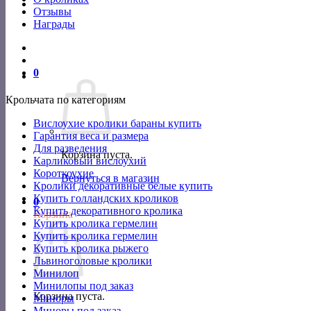
Отзывы
Награды
0
Крольчата по категориям
Вислоухие кролики бараны купить
Гарантия веса и размера
Для разведения
Корзина пуста.
Карликовый вислоухий
Короткоухие
Вернуться в магазин
Кролики декоративные белые купить
Купить голландских кроликов
0
Купить декоративного кролика
Корзина
Купить кролика гермелин
Купить кролика гермелин
Купить кролика рыжего
Львиноголовые кролики
Минилоп
Минилопы под заказ
Корзина пуста.
Миноры
Миноры под заказ