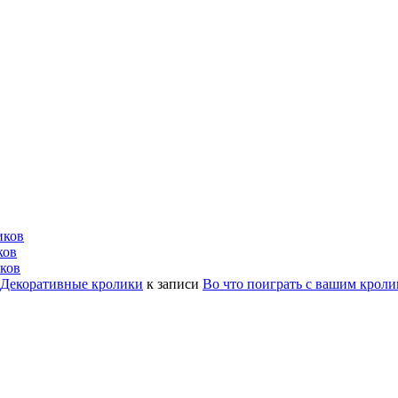
иков
ков
ков
| Декоративные кролики
к записи
Во что поиграть с вашим крол