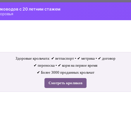
иководов с 20 летним стажем
доровья
Здоровые крольчата: ✔ ветпаспорт • ✔ метрика • ✔ договор
✔ переноска • ✔ корм на первое время
✔ Более 3000 проданных крольчат
Смотреть кроликов