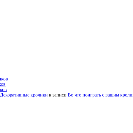
иков
ков
ков
| Декоративные кролики
к записи
Во что поиграть с вашим крол