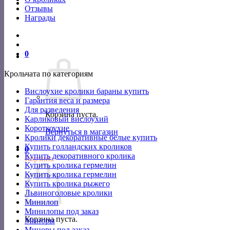
Отзывы
Награды
0
Крольчата по категориям
Вислоухие кролики бараны купить
Гарантия веса и размера
Для разведения
Корзина пуста.
Карликовый вислоухий
Короткоухие
Вернуться в магазин
Кролики декоративные белые купить
Купить голландских кроликов
0
Купить декоративного кролика
Корзина
Купить кролика гермелин
Купить кролика гермелин
Купить кролика рыжего
Львиноголовые кролики
Минилоп
Минилопы под заказ
Корзина пуста.
Миноры
Миноры под заказ