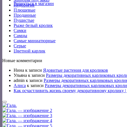
Вернуться в магазин
Недорогие
Плюшевые
Проданные
Пушистые
Рыже белый кролик
Самки
Самцы
Самые миниатюрные
Серые
Цветной карлик
Новые комментарии
Нина
к записи
Ядовитые растения для кроликов
Ульяна
к записи
Размеры декоративных карликовых крол
admin
к записи
Размеры декоративных карликовых кроли
Алиса
к записи
Размеры декоративных карликовых кроли
Как осчастливить жизнь своему декоративному кролику 