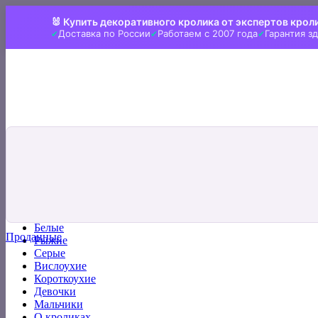
Skip
🐰 Купить декоративного кролика от экспертов крол
to
Доставка по России
Работаем с 2007 года
Гарантия з
content
Искать:
Главная
Все кролики
Белые
Проданные
Рыжие
Серые
Вислоухие
Короткоухие
Девочки
Мальчики
О кроликах