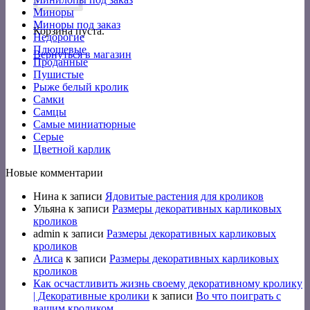
Миноры
Миноры под заказ
Корзина пуста.
Недорогие
Плюшевые
Вернуться в магазин
Проданные
Пушистые
Рыже белый кролик
Самки
Самцы
Самые миниатюрные
Серые
Цветной карлик
Новые комментарии
Нина
к записи
Ядовитые растения для кроликов
Ульяна
к записи
Размеры декоративных карликовых
кроликов
admin
к записи
Размеры декоративных карликовых
кроликов
Алиса
к записи
Размеры декоративных карликовых
кроликов
Как осчастливить жизнь своему декоративному кролику
| Декоративные кролики
к записи
Во что поиграть с
вашим кроликом