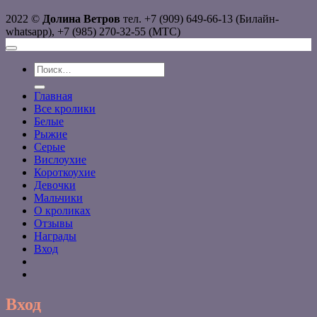
2022 ©
Долина Ветров
тел. +7 (909) 649-66-13 (Билайн-
whatsapp), +7 (985) 270-32-55 (МТС)
Искать:
Главная
Все кролики
Белые
Рыжие
Серые
Вислоухие
Короткоухие
Девочки
Мальчики
О кроликах
Отзывы
Награды
Вход
Вход