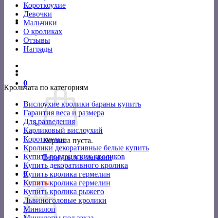
Короткоухие
Девочки
Мальчики
О кроликах
Отзывы
Награды
0
Крольчата по категориям
Вислоухие кролики бараны купить
Гарантия веса и размера
Для разведения
Карликовый вислоухий
Короткоухие
Корзина пуста.
Кролики декоративные белые купить
Купить голландских кроликов
Вернуться в магазин
Купить декоративного кролика
0
Купить кролика гермелин
Корзина
Купить кролика гермелин
Купить кролика рыжего
Львиноголовые кролики
Минилоп
Минилопы под заказ