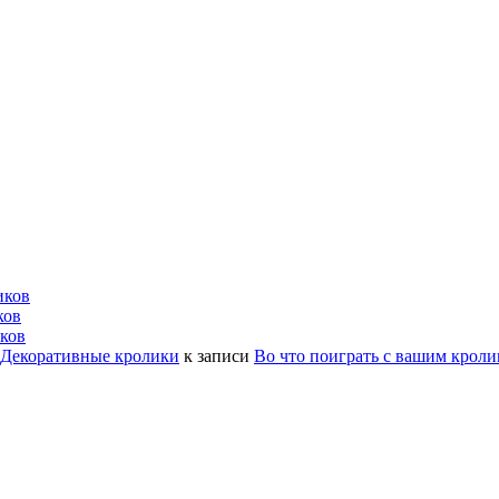
иков
ков
ков
| Декоративные кролики
к записи
Во что поиграть с вашим крол