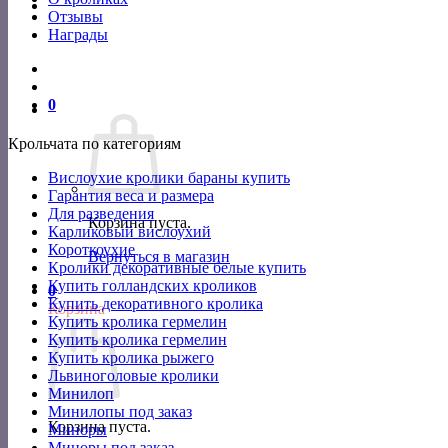
Отзывы
Награды
0
Крольчата по категориям
Вислоухие кролики бараны купить
Гарантия веса и размера
Для разведения
Корзина пуста.
Карликовый вислоухий
Короткоухие
Вернуться в магазин
Кролики декоративные белые купить
Купить голландских кроликов
0
Купить декоративного кролика
Корзина
Купить кролика гермелин
Купить кролика гермелин
Купить кролика рыжего
Львиноголовые кролики
Минилоп
Минилопы под заказ
Корзина пуста.
Миноры
Миноры под заказ