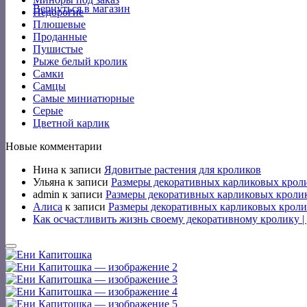
Вернуться в магазин
Недорогие
Плюшевые
Проданные
Пушистые
Рыже белый кролик
Самки
Самцы
Самые миниатюрные
Серые
Цветной карлик
Новые комментарии
Нина
к записи
Ядовитые растения для кроликов
Ульяна
к записи
Размеры декоративных карликовых крол
admin
к записи
Размеры декоративных карликовых кроли
Алиса
к записи
Размеры декоративных карликовых кроли
Как осчастливить жизнь своему декоративному кролику 