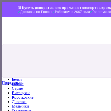
Skip
🐰 Купить декоративного кролика от экспертов крол
to
Доставка по России
Работаем с 2007 года
Гарантия з
content
Искать:
Главная
Все кролики
Белые
Проданные
Рыжие
Серые
Вислоухие
Короткоухие
Девочки
Мальчики
О кроликах