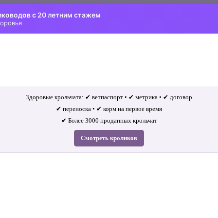
иководов с 20 летним стажем
доровья
Здоровые крольчата: ✔ ветпаспорт • ✔ метрика • ✔ договор
✔ переноска • ✔ корм на первое время
✔ Более 3000 проданных крольчат
Смотреть кроликов