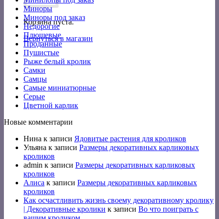
Миноры
Миноры под заказ
Корзина пуста.
Недорогие
Плюшевые
Вернуться в магазин
Проданные
Пушистые
Рыже белый кролик
Самки
Самцы
Самые миниатюрные
Серые
Цветной карлик
Новые комментарии
Нина
к записи
Ядовитые растения для кроликов
Ульяна
к записи
Размеры декоративных карликовых
кроликов
admin
к записи
Размеры декоративных карликовых
кроликов
Алиса
к записи
Размеры декоративных карликовых
кроликов
Как осчастливить жизнь своему декоративному кролику
| Декоративные кролики
к записи
Во что поиграть с
вашим кроликом