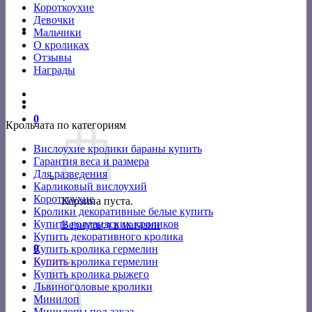
Короткоухие
Девочки
Мальчики
О кроликах
Отзывы
Награды
0
Крольчата по категориям
Вислоухие кролики бараны купить
Гарантия веса и размера
Для разведения
Карликовый вислоухий
Короткоухие
Корзина пуста.
Кролики декоративные белые купить
Купить голландских кроликов
Вернуться в магазин
Купить декоративного кролика
0
Купить кролика гермелин
Корзина
Купить кролика гермелин
Купить кролика рыжего
Львиноголовые кролики
Минилоп
Минилопы под заказ