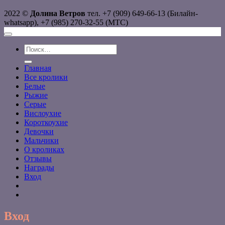
2022 ©
Долина Ветров
тел. +7 (909) 649-66-13 (Билайн-
whatsapp), +7 (985) 270-32-55 (МТС)
Искать:
Главная
Все кролики
Белые
Рыжие
Серые
Вислоухие
Короткоухие
Девочки
Мальчики
О кроликах
Отзывы
Награды
Вход
Вход