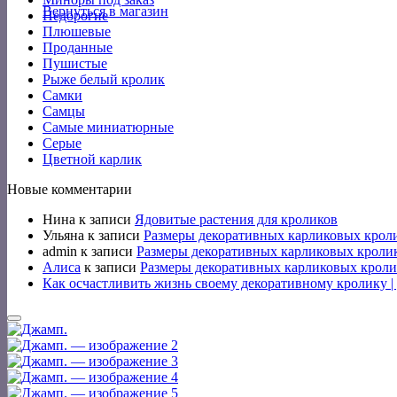
Вернуться в магазин
Недорогие
Плюшевые
Проданные
Пушистые
Рыже белый кролик
Самки
Самцы
Самые миниатюрные
Серые
Цветной карлик
Новые комментарии
Нина
к записи
Ядовитые растения для кроликов
Ульяна
к записи
Размеры декоративных карликовых крол
admin
к записи
Размеры декоративных карликовых кроли
Алиса
к записи
Размеры декоративных карликовых кроли
Как осчастливить жизнь своему декоративному кролику 