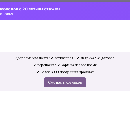
иководов с 20 летним стажем
доровья
Здоровые крольчата: ✔ ветпаспорт • ✔ метрика • ✔ договор
✔ переноска • ✔ корм на первое время
✔ Более 3000 проданных крольчат
Смотреть кроликов