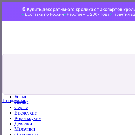
Skip
🐰 Купить декоративного кролика от экспертов крол
to
Доставка по России
Работаем с 2007 года
Гарантия з
content
Искать:
Главная
Все кролики
Белые
Проданные
Рыжие
Серые
Вислоухие
Короткоухие
Девочки
Мальчики
О кроликах