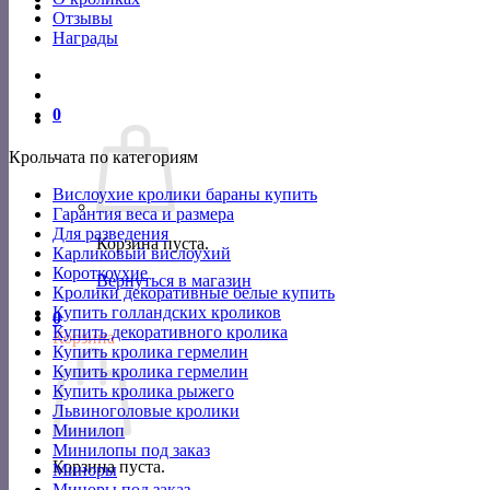
Отзывы
Награды
0
Крольчата по категориям
Вислоухие кролики бараны купить
Гарантия веса и размера
Для разведения
Корзина пуста.
Карликовый вислоухий
Короткоухие
Вернуться в магазин
Кролики декоративные белые купить
Купить голландских кроликов
0
Купить декоративного кролика
Корзина
Купить кролика гермелин
Купить кролика гермелин
Купить кролика рыжего
Львиноголовые кролики
Минилоп
Минилопы под заказ
Корзина пуста.
Миноры
Миноры под заказ