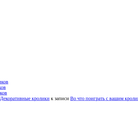
иков
ков
ков
| Декоративные кролики
к записи
Во что поиграть с вашим крол