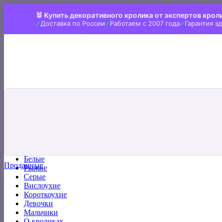
Skip
🐰 Купить декоративного кролика от экспертов крол
to
Доставка по России
Работаем с 2007 года
Гарантия з
content
Искать:
Главная
Все кролики
Белые
Проданные
Рыжие
Серые
Вислоухие
Короткоухие
Девочки
Мальчики
О кроликах