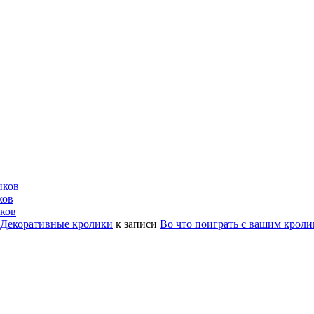
иков
ков
ков
| Декоративные кролики
к записи
Во что поиграть с вашим крол