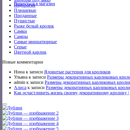
Вернуться в магазин
Недорогие
Плюшевые
Проданные
Пушистые
Рыже белый кролик
Самки
Самцы
Самые миниатюрные
Серые
Цветной карлик
Новые комментарии
Нина
к записи
Ядовитые растения для кроликов
Ульяна
к записи
Размеры декоративных карликовых крол
admin
к записи
Размеры декоративных карликовых кроли
Алиса
к записи
Размеры декоративных карликовых кроли
Как осчастливить жизнь своему декоративному кролику 