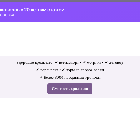
иководов с 20 летним стажем
доровья
Здоровые крольчата: ✔ ветпаспорт • ✔ метрика • ✔ договор
✔ переноска • ✔ корм на первое время
✔ Более 3000 проданных крольчат
Смотреть кроликов