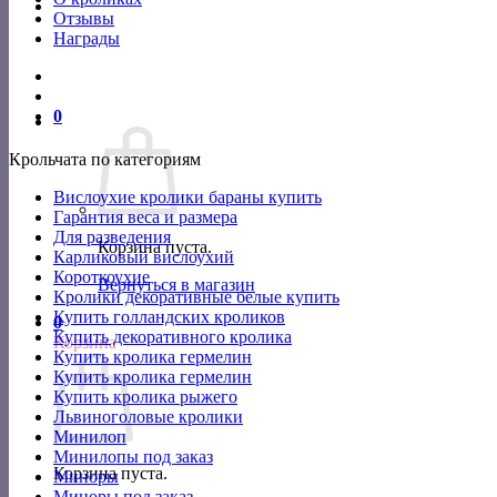
Отзывы
Награды
0
Крольчата по категориям
Вислоухие кролики бараны купить
Гарантия веса и размера
Для разведения
Корзина пуста.
Карликовый вислоухий
Короткоухие
Вернуться в магазин
Кролики декоративные белые купить
Купить голландских кроликов
0
Купить декоративного кролика
Корзина
Купить кролика гермелин
Купить кролика гермелин
Купить кролика рыжего
Львиноголовые кролики
Минилоп
Минилопы под заказ
Корзина пуста.
Миноры
Миноры под заказ