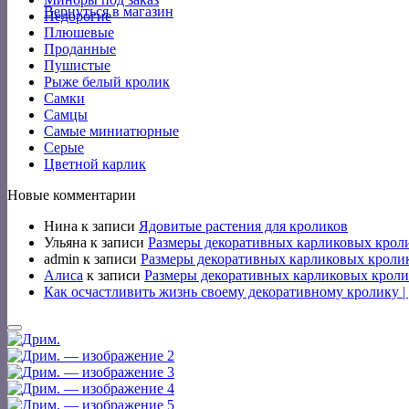
Вернуться в магазин
Недорогие
Плюшевые
Проданные
Пушистые
Рыже белый кролик
Самки
Самцы
Самые миниатюрные
Серые
Цветной карлик
Новые комментарии
Нина
к записи
Ядовитые растения для кроликов
Ульяна
к записи
Размеры декоративных карликовых крол
admin
к записи
Размеры декоративных карликовых кроли
Алиса
к записи
Размеры декоративных карликовых кроли
Как осчастливить жизнь своему декоративному кролику 