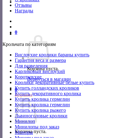
Отзывы
Награды
0
Крольчата по категориям
Вислоухие кролики бараны купить
Гарантия веса и размера
Для разведения
Корзина пуста.
Карликовый вислоухий
Короткоухие
Вернуться в магазин
Кролики декоративные белые купить
Купить голландских кроликов
0
Купить декоративного кролика
Корзина
Купить кролика гермелин
Купить кролика гермелин
Купить кролика рыжего
Львиноголовые кролики
Минилоп
Минилопы под заказ
Корзина пуста.
Миноры
Миноры под заказ