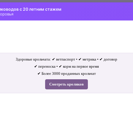
иководов с 20 летним стажем
доровья
Здоровые крольчата: ✔ ветпаспорт • ✔ метрика • ✔ договор
✔ переноска • ✔ корм на первое время
✔ Более 3000 проданных крольчат
Смотреть кроликов