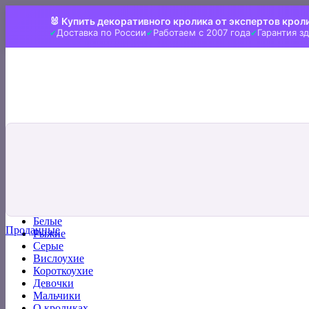
Skip
🐰 Купить декоративного кролика от экспертов крол
to
Доставка по России
Работаем с 2007 года
Гарантия з
content
Искать:
Главная
Все кролики
Белые
Проданные
Рыжие
Серые
Вислоухие
Короткоухие
Девочки
Мальчики
О кроликах