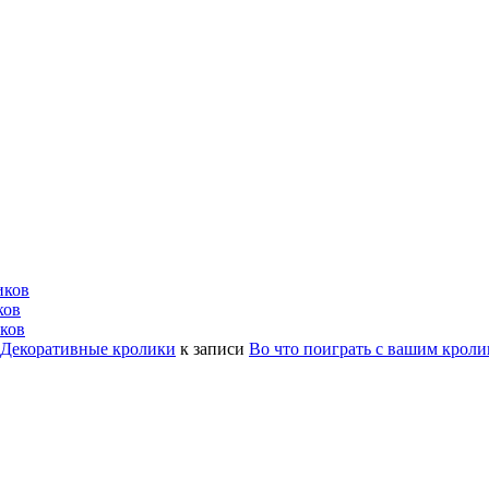
иков
ков
ков
| Декоративные кролики
к записи
Во что поиграть с вашим крол