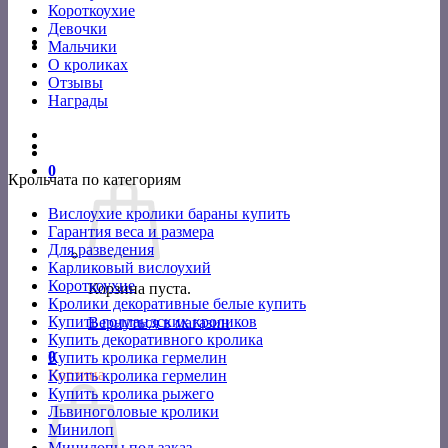
Короткоухие
Девочки
Мальчики
О кроликах
Отзывы
Награды
0
Крольчата по категориям
Вислоухие кролики бараны купить
Гарантия веса и размера
Для разведения
Карликовый вислоухий
Короткоухие
Корзина пуста.
Кролики декоративные белые купить
Купить голландских кроликов
Вернуться в магазин
Купить декоративного кролика
0
Купить кролика гермелин
Корзина
Купить кролика гермелин
Купить кролика рыжего
Львиноголовые кролики
Минилоп
Минилопы под заказ