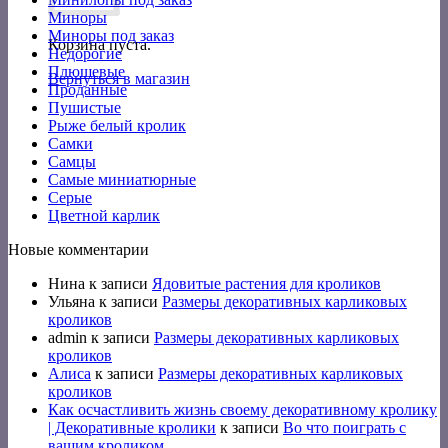
Миноры
Миноры под заказ
Корзина пуста.
Недорогие
Плюшевые
Вернуться в магазин
Проданные
Пушистые
Рыже белый кролик
Самки
Самцы
Самые миниатюрные
Серые
Цветной карлик
Новые комментарии
Нина
к записи
Ядовитые растения для кроликов
Ульяна
к записи
Размеры декоративных карликовых
кроликов
admin
к записи
Размеры декоративных карликовых
кроликов
Алиса
к записи
Размеры декоративных карликовых
кроликов
Как осчастливить жизнь своему декоративному кролику
| Декоративные кролики
к записи
Во что поиграть с
вашим кроликом